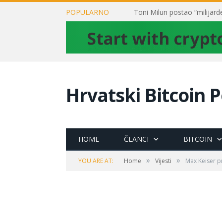
POPULARNO
Hrvatski Bitcoin P
HOME
ČLANCI
BITCOIN
»
»
YOU ARE AT:
Home
Vijesti
Max Keiser p