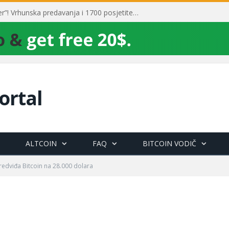
Toni Milun postao “milijarder”! Vrhunska predavanja i 1700 posjetitelja obilježili su mjesec financijske pismenosti
ortal
ALTCOIN
FAQ
BITCOIN VODIČ
redviđa Bitcoin na 28.000 dolara