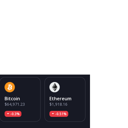
Bitcoin
Ethereum
$64,971.23
$1,918.16
-0.3%
-0.51%