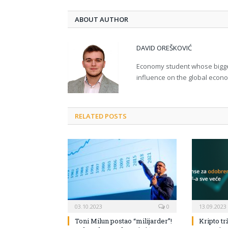
ABOUT AUTHOR
DAVID OREŠKOVIĆ
Economy student whose bigges
influence on the global econ
RELATED POSTS
03.10.2023
0
13.09.2023
Toni Milun postao “milijarder”!
Kripto tr