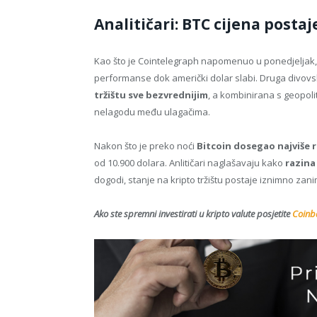
Analitičari: BTC cijena postaj
Kao što je Cointelegraph napomenuo u ponedjeljak
performanse dok američki dolar slabi. Druga divov
tržištu sve bezvrednijim
, a kombinirana s geopol
nelagodu među ulagačima.
Nakon što je preko noći
Bitcoin dosegao najviše 
od 10.900 dolara. Anlitičari naglašavaju kako
razina
dogodi, stanje na kripto tržištu postaje iznimno zani
Ako ste spremni investirati u kripto valute posjetite
Coinba