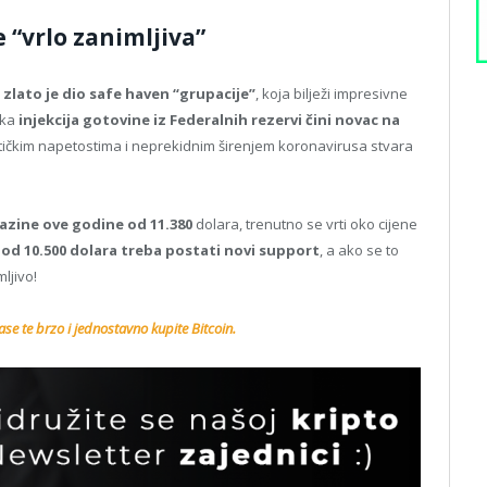
e “vrlo zanimljiva”
,
zlato je dio safe haven “grupacije”
, koja bilježi impresivne
ska
injekcija gotovine iz Federalnih rezervi čini novac na
itičkim napetostima i neprekidnim širenjem koronavirusa stvara
razine ove godine od 11.380
dolara, trenutno se vrti oko cijene
 od 10.500 dolara treba postati novi support
, a ako se to
mljivo!
se te brzo i jednostavno kupite Bitcoin.