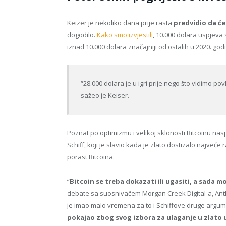
Keizer je nekoliko dana prije rasta
predvidio da će
dogodilo.
Kako smo izvjestili
, 10.000 dolara uspjeva 
iznad 10.000 dolara značajniji od ostalih u 2020. godi
“28.000 dolara je u igri prije nego što vidimo po
sažeo je Keiser.
Poznat po optimizmu i velikoj sklonosti Bitcoinu na
Schiff, koji je slavio kada je zlato dostizalo najveć
porast Bitcoina.
“
Bitcoin se treba dokazati ili ugasiti, a sada m
debate sa suosnivačem Morgan Creek Digital-a, An
je imao malo vremena za to i Schiffove druge argume
pokajao zbog svog izbora za ulaganje u zlato 