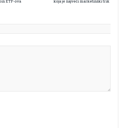
coin ETF-ova
koja je najveći marketinški trik