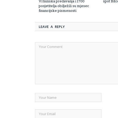
Vrhunska predavanja i 1700
spot Bit
posjetitelja obilježili su mjesec
financijske pismenosti
LEAVE A REPLY