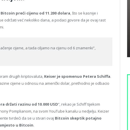
 Bitcoin preći cijenu od 11.200 dolara
, što se kasnije i
se održati već nekoliko dana, a podaci govore da je ovaj rast
ni.
vlačenje cijene, a tada ciljamo na cijenu od 6 znamenki”,
spram drugih kriptovaluta,
Keiser je spomenuo Petera Schiffa
.
e razine cijene u odnosu na američki dolar, prethodno je odbacio
ora držati razinu od 10.000 USD
“, rekao je Schiff tijekom
thony Pomplianom, na svom YouTube kanalu u nedjelju. Keizer
nte tvrdeći da se u stvari ovaj
Bitcoin skeptik potajno
umjesto u Bitcoin
.