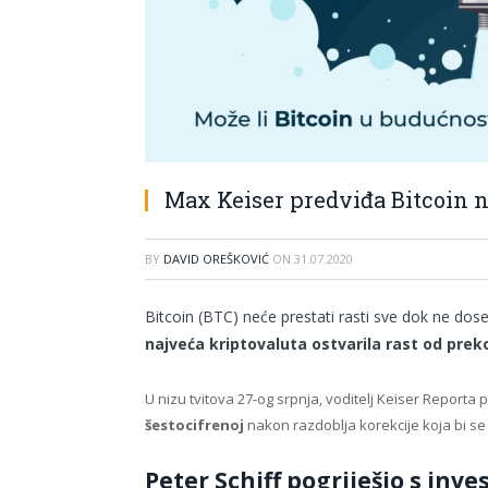
Max Keiser predviđa Bitcoin n
BY
DAVID OREŠKOVIĆ
ON
31.07.2020
Bitcoin (BTC) neće prestati rasti sve dok ne dos
najveća kriptovaluta ostvarila rast od pre
U nizu tvitova 27-og srpnja, voditelj Keiser Reporta
šestocifrenoj
nakon razdoblja korekcije koja bi se 
Peter Schiff pogriješio s inve