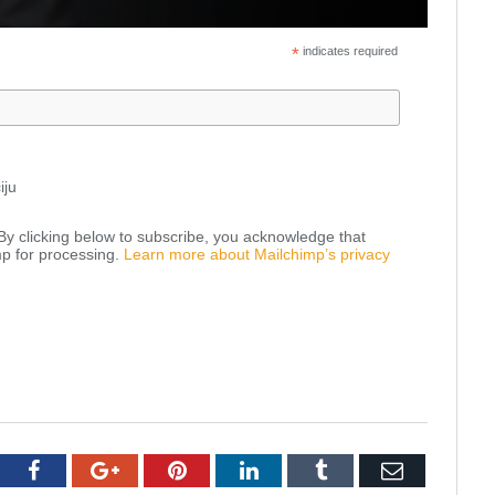
*
indicates required
iju
y clicking below to subscribe, you acknowledge that
mp for processing.
Learn more about Mailchimp’s privacy
tter
Facebook
Google+
Pinterest
LinkedIn
Tumblr
Email