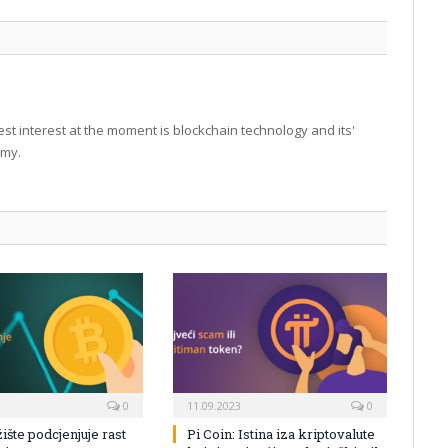
t interest at the moment is blockchain technology and its'
omy.
0
11.09.2023
0
žište podcjenjuje rast
Pi Coin: Istina iza kriptovalute