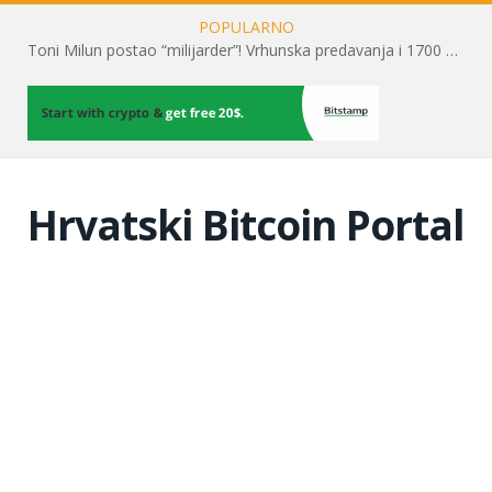
POPULARNO
Toni Milun postao “milijarder”! Vrhunska predavanja i 1700 posjetitelja obilježili su mjesec financijske pismenosti
Hrvatski Bitcoin Portal