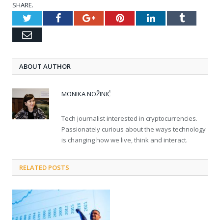
SHARE.
Twitter
Facebook
Google+
Pinterest
LinkedIn
Tumblr
Email
ABOUT AUTHOR
MONIKA NOŽINIĆ
Tech journalist interested in cryptocurrencies.
Passionately curious about the ways technology
is changing how we live, think and interact.
RELATED POSTS