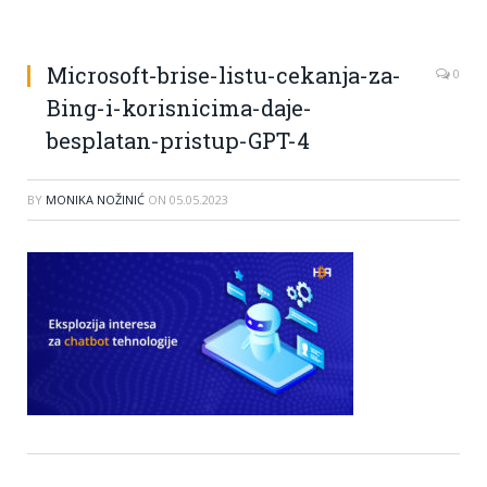
Microsoft-brise-listu-cekanja-za-
0
Bing-i-korisnicima-daje-
besplatan-pristup-GPT-4
BY
MONIKA NOŽINIĆ
ON
05.05.2023