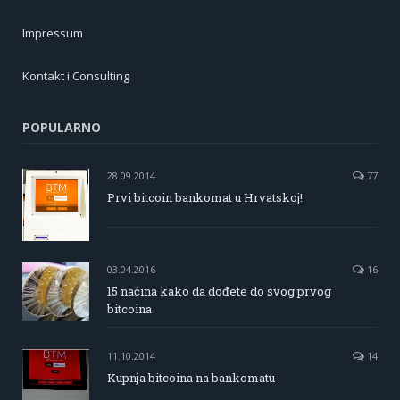
Impressum
Kontakt i Consulting
POPULARNO
28.09.2014
77
Prvi bitcoin bankomat u Hrvatskoj!
03.04.2016
16
15 načina kako da dođete do svog prvog
bitcoina
11.10.2014
14
Kupnja bitcoina na bankomatu