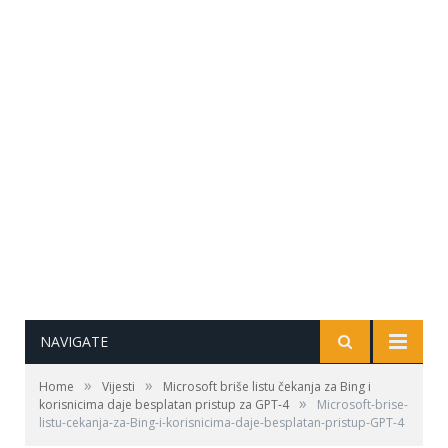
NAVIGATE
»
»
Home
Vijesti
Microsoft briše listu čekanja za Bing i
»
korisnicima daje besplatan pristup za GPT-4
Microsoft-brise-
listu-cekanja-za-Bing-i-korisnicima-daje-besplatan-pristup-GPT-4