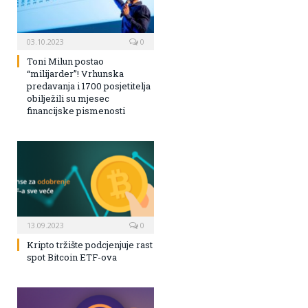
03.10.2023
0
Toni Milun postao
“milijarder”! Vrhunska
predavanja i 1700 posjetitelja
obilježili su mjesec
financijske pismenosti
13.09.2023
0
Kripto tržište podcjenjuje rast
spot Bitcoin ETF-ova