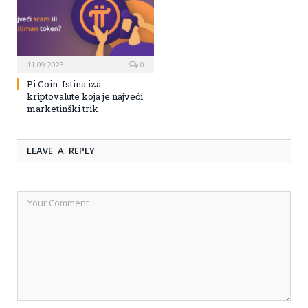
11.09.2023
0
Pi Coin: Istina iza
kriptovalute koja je najveći
marketinški trik
LEAVE A REPLY