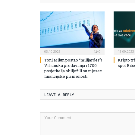
03.10.2023
0
13.09.2023
Toni Milun postao “milijarder”!
Kripto tr
Vrhunska predavanja i 1700
spot Bit
posjetitelja obilježili su mjesec
financijske pismenosti
LEAVE A REPLY