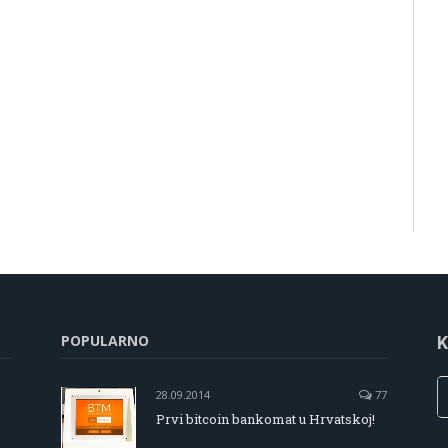
POPULARNO
K
28.09.2014
77
Prvi bitcoin bankomat u Hrvatskoj!