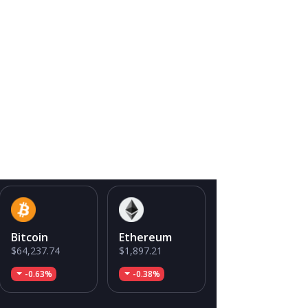
Bitcoin
Ethereum
$64,237.74
$1,897.21
-0.63%
-0.38%