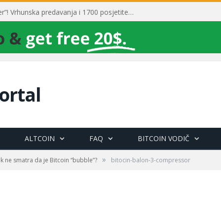
Toni Milun postao “milijarder”! Vrhunska predavanja i 1700 posjetitelja obilježili su mjesec financijske pismenosti
ortal
ALTCOIN
FAQ
BITCOIN VODIČ
»
ak ne smatra da je Bitcoin “bubble”?
bitocin-balon-3-compressor