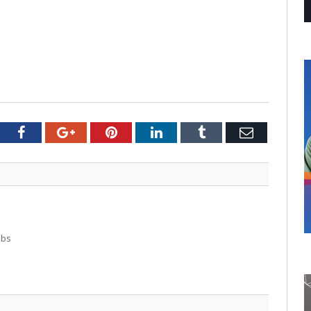
tter
Facebook
Google+
Pinterest
LinkedIn
Tumblr
Email
abs