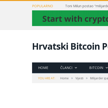
POPULARNO
Hrvatski Bitcoin P
HOME
ČLANCI
BITCOIN
»
»
YOU ARE AT:
Home
Vijesti
Milijarder ip