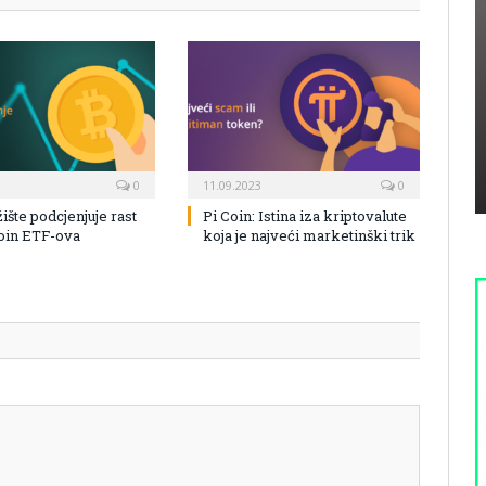
0
11.09.2023
0
žište podcjenjuje rast
Pi Coin: Istina iza kriptovalute
coin ETF-ova
koja je najveći marketinški trik