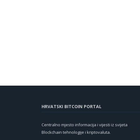
HRVATSKI BITCOIN PORTAL
Centralno mjesto informacija i vijesti iz svijeta
Blockchain tehnologije i kriptovaluta.