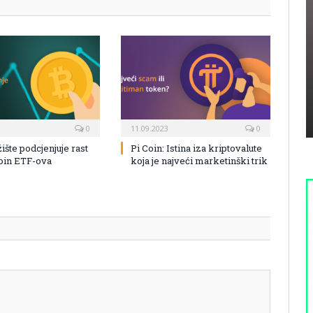
0
11.09.2023
0
žište podcjenjuje rast
Pi Coin: Istina iza kriptovalute
coin ETF-ova
koja je najveći marketinški trik