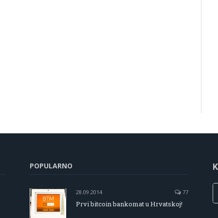
POPULARNO
K
28.09.2014
77
Prvi bitcoin bankomat u Hrvatskoj!