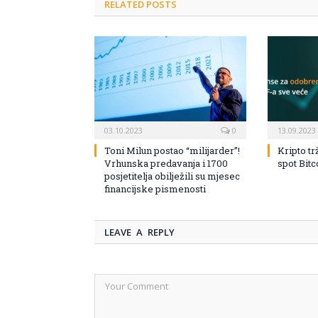
RELATED POSTS
03.10.2023
0
13.09.2023
Toni Milun postao “milijarder”!
Kripto tr
Vrhunska predavanja i 1700
spot Bit
posjetitelja obilježili su mjesec
financijske pismenosti
LEAVE A REPLY