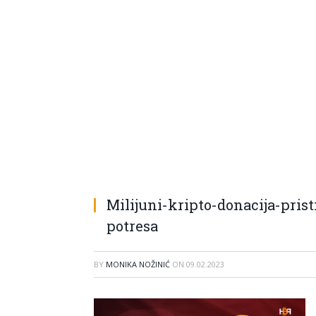
Milijuni-kripto-donacija-pris
potresa
BY
MONIKA NOŽINIĆ
ON
09.02.2023