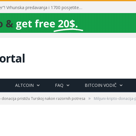
Toni Milun postao “milijarder”! Vrhunska predavanja i 1700 posjetitelja obilježili su mjesec financijske pismenosti
ortal
ALTCOIN
FAQ
BITCOIN VODIČ
»
to donacija pristižu Turskoj nakon razornih potresa
Milijuni-kripto-donacija