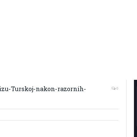
tizu-Turskoj-nakon-razornih-
0