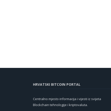
HRVATSKI BITCOIN PORTAL
Centralno mjesto informacija i vijesti iz svijeta
Blockchain tehnologije i kriptovaluta.