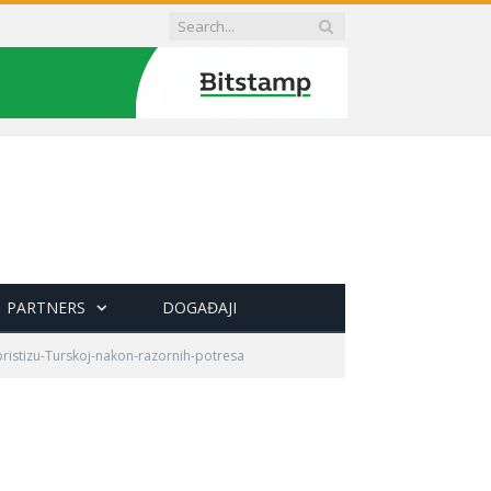
PARTNERS
DOGAĐAJI
-pristizu-Turskoj-nakon-razornih-potresa