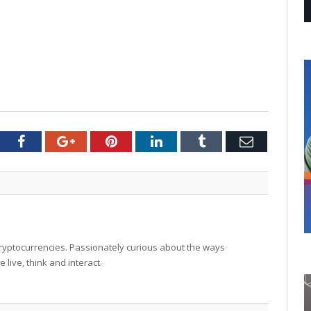
tter
Facebook
Google+
Pinterest
LinkedIn
Tumblr
Email
 cryptocurrencies. Passionately curious about the ways
live, think and interact.