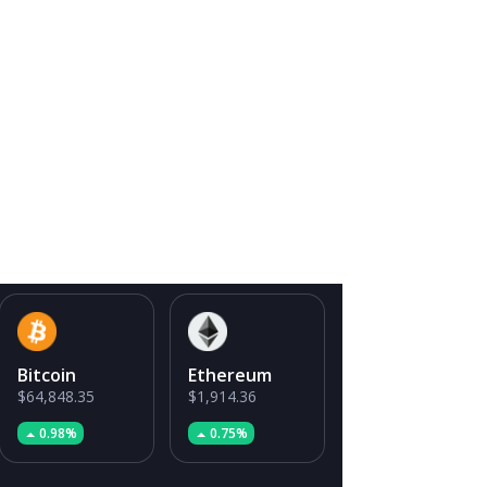
Bitcoin
Ethereum
$64,848.35
$1,914.36
0.98%
0.75%