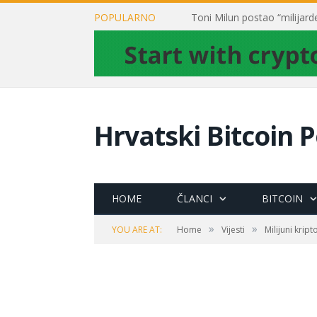
POPULARNO
Hrvatski Bitcoin P
HOME
ČLANCI
BITCOIN
»
»
YOU ARE AT:
Home
Vijesti
Milijuni krip