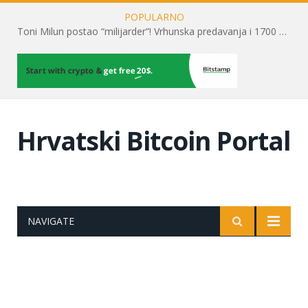
POPULARNO
Toni Milun postao “milijarder”! Vrhunska predavanja i 1700 posjetitelja obilježili su mjesec financijske pismenosti
Hrvatski Bitcoin Portal
NAVIGATE