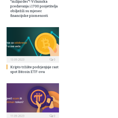
“milijarder”! Vrhunska
predavanja i 1700 posjetitelja
obilježili su mjesec
financijske pismenosti
13.09.2023
0
Kripto tržište podcjenjuje rast
spot Bitcoin ETF-ova
11.09.2023
0