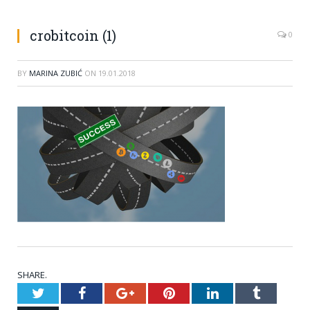
crobitcoin (1)
0
BY
MARINA ZUBIĆ
ON
19.01.2018
SHARE.
Twitter
Facebook
Google+
Pinterest
LinkedIn
Tumblr