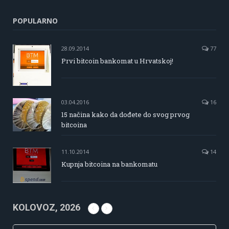
POPULARNO
28.09.2014
77
Prvi bitcoin bankomat u Hrvatskoj!
03.04.2016
16
15 načina kako da dođete do svog prvog
bitcoina
11.10.2014
14
Kupnja bitcoina na bankomatu
KOLOVOZ, 2026