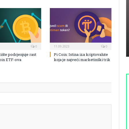
0
11.09.2023
0
žište podcjenjuje rast
Pi Coin: Istina iza kriptovalute
coin ETF-ova
koja je najveći marketinški trik