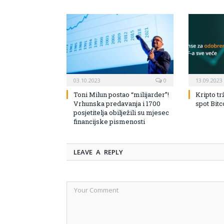
03.10.2023
0
13.09.2023
Toni Milun postao “milijarder”!
Kripto tr
Vrhunska predavanja i 1700
spot Bit
posjetitelja obilježili su mjesec
financijske pismenosti
LEAVE A REPLY