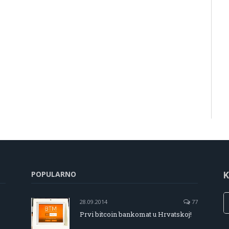
POPULARNO
K
28.09.2014
77
Prvi bitcoin bankomat u Hrvatskoj!