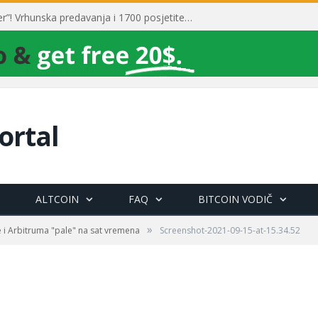
Toni Milun postao “milijarder”! Vrhunska predavanja i 1700 posjetitelja obilježili su mjesec financijske pismenosti
ortal
ALTCOIN
FAQ
BITCOIN VODIČ
»
 i Arbitruma "pale" na sat vremena
Screenshot-2021-09-15-at-15.34.52