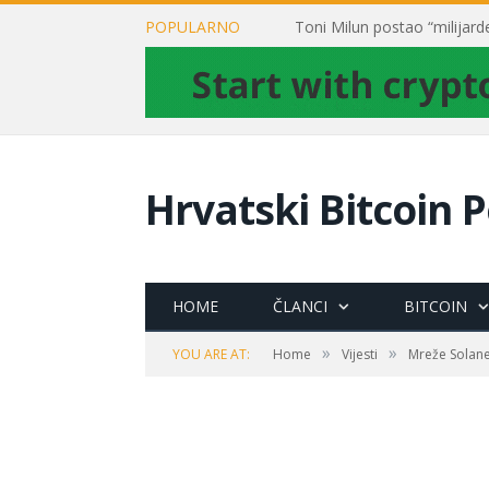
POPULARNO
Hrvatski Bitcoin P
HOME
ČLANCI
BITCOIN
»
»
YOU ARE AT:
Home
Vijesti
Mreže Solane