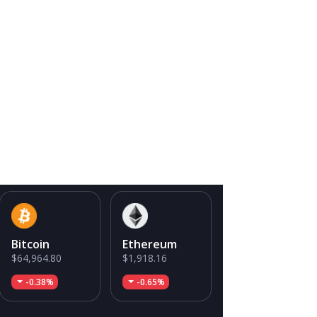
Bitcoin
Ethereum
$64,964.80
$1,918.16
-0.38%
-0.65%