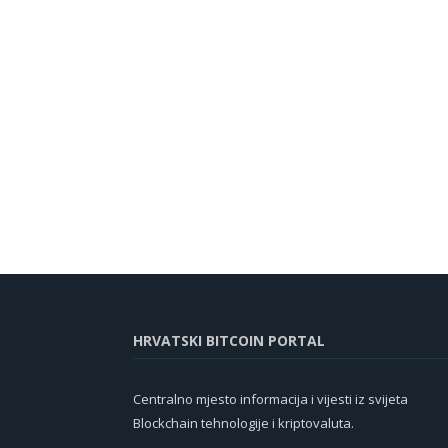
HRVATSKI BITCOIN PORTAL
Centralno mjesto informacija i vijesti iz svijeta
Blockchain tehnologije i kriptovaluta.