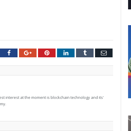
tter
Facebook
Google+
Pinterest
LinkedIn
Tumblr
Email
t interest at the moment is blockchain technology and its'
omy.