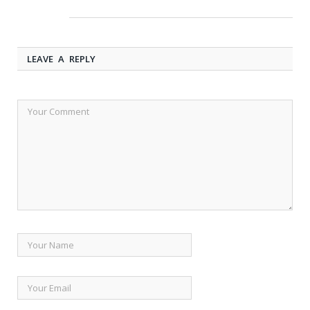
LEAVE A REPLY