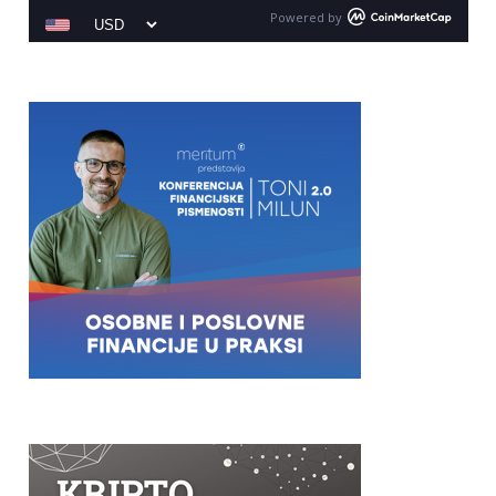
Powered by