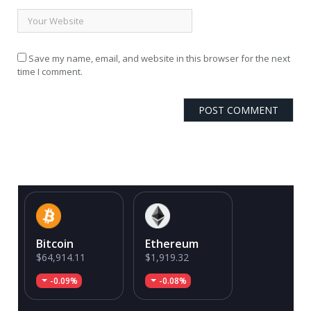
Save my name, email, and website in this browser for the next
time I comment.
Bitcoin
Ethereum
$64,914.11
$1,919.32
-0.09%
-0.08%