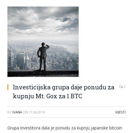
Investicijska grupa daje ponudu za
2
kupnju Mt. Gox za 1 BTC
BY
IVANA
ON
11.04.2014
VIJESTI
Grupa investitora dala je ponudu za kupnju japanske bitcoin