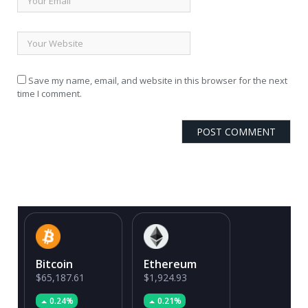
Save my name, email, and website in this browser for the next
time I comment.
Bitcoin
Ethereum
$65,187.61
$1,924.93
0.24%
0.21%