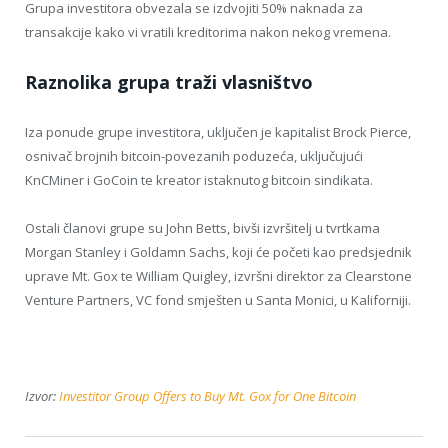
Grupa investitora obvezala se izdvojiti 50% naknada za
transakcije kako vi vratili kreditorima nakon nekog vremena.
Raznolika grupa traži vlasništvo
Iza ponude grupe investitora, uključen je kapitalist Brock Pierce,
osnivač brojnih bitcoin-povezanih poduzeća, uključujući
KnCMiner i GoCoin te kreator istaknutog bitcoin sindikata.
Ostali članovi grupe su John Betts, bivši izvršitelj u tvrtkama
Morgan Stanley i Goldamn Sachs, koji će početi kao predsjednik
uprave Mt. Gox te William Quigley, izvršni direktor za Clearstone
Venture Partners, VC fond smješten u Santa Monici, u Kaliforniji.
Izvor:
Investitor Group Offers to Buy Mt. Gox for One Bitcoin