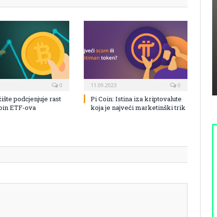
0
11.09.2023
0
žište podcjenjuje rast
Pi Coin: Istina iza kriptovalute
coin ETF-ova
koja je najveći marketinški trik