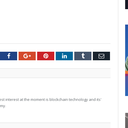
tter
Facebook
Google+
Pinterest
LinkedIn
Tumblr
Email
t interest at the moment is blockchain technology and its'
omy.