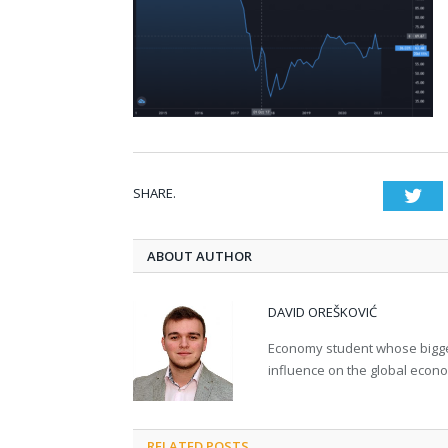
SHARE.
Twi
ABOUT AUTHOR
DAVID OREŠKOVIĆ
Economy student whose bigges
influence on the global econ
RELATED POSTS