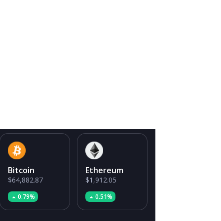
Bitcoin
Ethereum
$64,882.87
$1,912.05
0.79%
0.51%