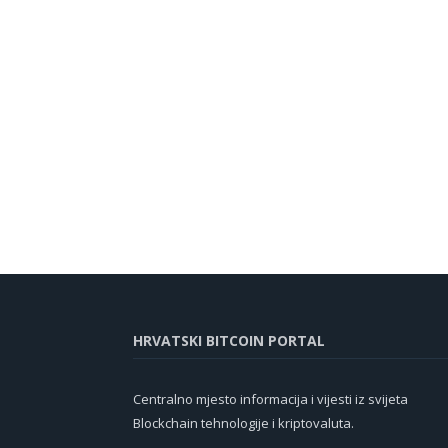
HRVATSKI BITCOIN PORTAL
Centralno mjesto informacija i vijesti iz svijeta
Blockchain tehnologije i kriptovaluta.