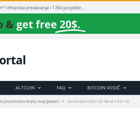
Toni Milun postao “milijarder”! Vrhunska predavanja i 1700 posjetitelja obilježili su mjesec financijske pismenosti
ortal
ALTCOIN
FAQ
BITCOIN VODIČ
»
ti pozornost u kriptu ovaj tjedan?
Screenshot-2021-02-08-at-14.57.42