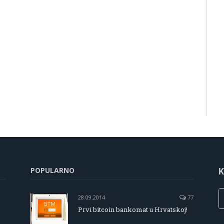
POPULARNO
K
28.09.2014
77
Prvi bitcoin bankomat u Hrvatskoj!