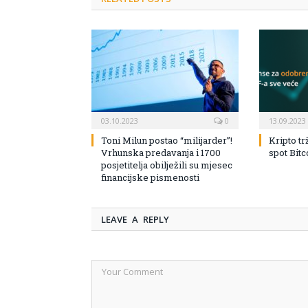
03.10.2023
0
13.09.2023
Toni Milun postao “milijarder”!
Kripto tr
Vrhunska predavanja i 1700
spot Bit
posjetitelja obilježili su mjesec
financijske pismenosti
LEAVE A REPLY