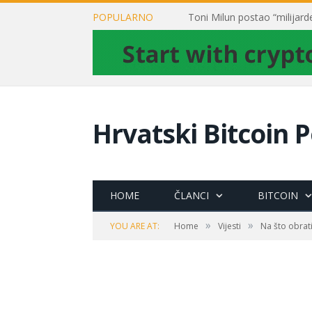
POPULARNO
Hrvatski Bitcoin P
HOME
ČLANCI
BITCOIN
»
»
YOU ARE AT:
Home
Vijesti
Na što obrati