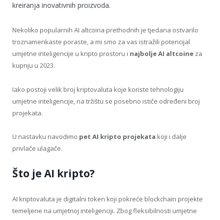
kreiranja inovativnih proizvoda.
Nekoliko popularnih AI altcoina prethodnih je tjedana ostvarilo
troznamenkaste poraste, a mi smo za vas istražili potencijal
umjetne inteligencije u kripto prostoru i
najbolje AI altcoine
za
kupnju u 2023.
Iako postoji velik broj kriptovaluta koje koriste tehnologiju
umjetne inteligencije, na tržištu se posebno ističe određeni broj
projekata.
U nastavku navodimo
pet AI kripto projekata
koji i dalje
privlače ulagače.
Što je AI kripto?
AI kriptovaluta je digitalni token koji pokreće blockchain projekte
temeljene na umjetnoj inteligenciji. Zbog fleksibilnosti umjetne