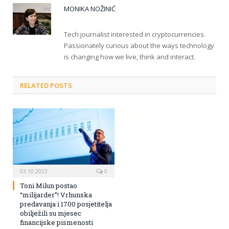
MONIKA NOŽINIĆ
Tech journalist interested in cryptocurrencies.
Passionately curious about the ways technology
is changing how we live, think and interact.
RELATED POSTS
03.10.2023
0
Toni Milun postao
“milijarder”! Vrhunska
predavanja i 1700 posjetitelja
obilježili su mjesec
financijske pismenosti