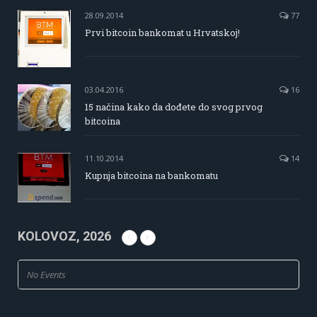
28.09.2014
77
Prvi bitcoin bankomat u Hrvatskoj!
03.04.2016
16
15 načina kako da dođete do svog prvog
bitcoina
11.10.2014
14
Kupnja bitcoina na bankomatu
KOLOVOZ, 2026
No Events