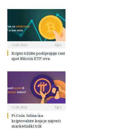
13.09.2023
0
Kripto tržište podcjenjuje rast
spot Bitcoin ETF-ova
11.09.2023
0
Pi Coin: Istina iza
kriptovalute koja je najveći
marketinški trik