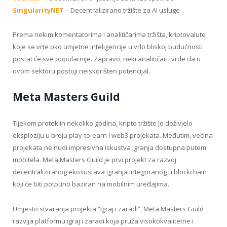
SingularityNET
– Decentralizirano tržište za AI usluge
Prema nekim komentatorima i analitičarima tržišta, kriptovalute
koje se vrte oko umjetne inteligencije u vrlo bliskoj budućnosti
postat će sve popularnije. Zapravo, neki analitičari tvrde da u
ovom sektoru postoji neiskorišten potencijal.
Meta Masters Guild
Tijekom proteklih nekoliko godina, kripto tržište je doživjelo
eksploziju u broju play-to-earn i web3 projekata. Međutim, većina
projekata ne nudi impresivna iskustva igranja dostupna putem
mobitela. Meta Masters Guild je prvi projekt za razvoj
decentraliziranog ekosustava igranja integriranog u blockchain
koji će biti potpuno baziran na mobilnim uređajima.
Umjesto stvaranja projekta “igraj i zaradi”, Meta Masters Guild
razvija platformu igraj i zaradi koja pruža visokokvalitetne i