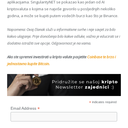
aplikacijama. SingularityNET se pokazao kao jedan od AI
kriptovaluta o kojima se najviše govorilo u posljednjih nekoliko
godina, a može se kupiti putem vodećih burzi kao što je Binance.
Napomena: Ovaj članak služi u informativne svrhe i nije savjet za bilo
kakvo ulaganje. Prije donošenja bilo kakve odluke, važno je educirati se i
dodatno istražiti sve opcije. Odgovornost je na vama.
Ako ste spremni investirati u kripto valute posjetite
Coinbase te brzo i
jednostavno kupite Bitcoin.
*
indicates required
*
Email Address