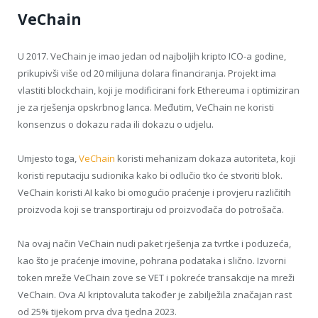
VeChain
U 2017. VeChain je imao jedan od najboljih kripto ICO-a godine,
prikupivši više od 20 milijuna dolara financiranja. Projekt ima
vlastiti blockchain, koji je modificirani fork Ethereuma i optimiziran
je za rješenja opskrbnog lanca. Međutim, VeChain ne koristi
konsenzus o dokazu rada ili dokazu o udjelu.
Umjesto toga,
VeChain
koristi mehanizam dokaza autoriteta, koji
koristi reputaciju sudionika kako bi odlučio tko će stvoriti blok.
VeChain koristi AI kako bi omogućio praćenje i provjeru različitih
proizvoda koji se transportiraju od proizvođača do potrošača.
Na ovaj način VeChain nudi paket rješenja za tvrtke i poduzeća,
kao što je praćenje imovine, pohrana podataka i slično. Izvorni
token mreže VeChain zove se VET i pokreće transakcije na mreži
VeChain. Ova AI kriptovaluta također je zabilježila značajan rast
od 25% tijekom prva dva tjedna 2023.