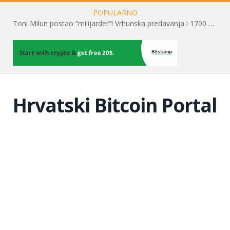
POPULARNO
Toni Milun postao “milijarder”! Vrhunska predavanja i 1700 posjetitelja obilježili su mjesec financijske pismenosti
Hrvatski Bitcoin Portal