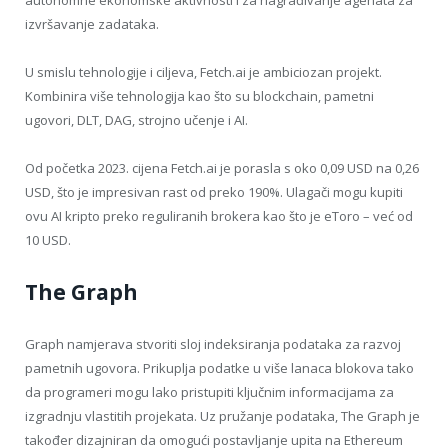
autonomne ekonomske aktivnosti i za nagrađivanje agenata za
izvršavanje zadataka.
U smislu tehnologije i ciljeva, Fetch.ai je ambiciozan projekt.
Kombinira više tehnologija kao što su blockchain, pametni
ugovori, DLT, DAG, strojno učenje i AI.
Od početka 2023. cijena Fetch.ai je porasla s oko 0,09 USD na 0,26
USD, što je impresivan rast od preko 190%. Ulagači mogu kupiti
ovu AI kripto preko reguliranih brokera kao što je eToro – već od
10 USD.
The Graph
Graph namjerava stvoriti sloj indeksiranja podataka za razvoj
pametnih ugovora. Prikuplja podatke u više lanaca blokova tako
da programeri mogu lako pristupiti ključnim informacijama za
izgradnju vlastitih projekata. Uz pružanje podataka, The Graph je
također dizajniran da omogući postavljanje upita na Ethereum