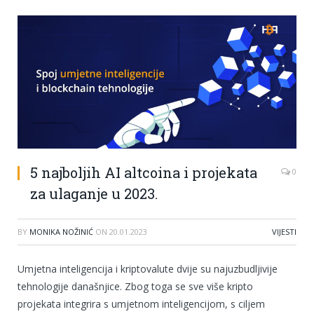
5 najboljih AI altcoina i projekata
0
za ulaganje u 2023.
BY
MONIKA NOŽINIĆ
ON
20.01.2023
VIJESTI
Umjetna inteligencija i kriptovalute dvije su najuzbudljivije
tehnologije današnjice. Zbog toga se sve više kripto
projekata integrira s umjetnom inteligencijom, s ciljem