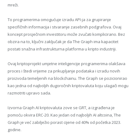
mreži.
To programerima omogućuje izradu API-ja za grupiranje
specifičnih informacija i stvaranje zasebnih podgrafova. Ovaj
koncept prosječnom investitoru može zvučati komplicirano. Bez
obzira na to, ključni zaključak je da The Graph ima kapacitet
postati snažna infrastrukturna platforma u kripto industriji.
Ovaj kriptoprojekt umjetne inteligencije programerima olakšava
proces i štedi vrijeme za prikupljanje podataka i izradu novih
proizvoda temeljenih na blockchainu. The Graph se pozicionirao
kao jedna od najboljih dugoročnih kriptovaluta koju ulagači mogu
razmotriti upravo sada.
Izvorna Graph AI kriptovaluta zove se GRT, a izgrađena je
pomoću okvira ERC-20. Kao jedan od najboljih AI altcoina, The
Graph je već zabilježio porast cijene od 40% od početka 2023.
godine.