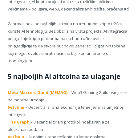
inteligencije, AI kripto projekti dolaze u različitim oblicima i
veličinama – od igara, web3, decentraliziranih tržišta, praćenja itd.
Zapravo, neki od najboljih altcoina na trenutnom kripto tržištu
koriste AI tehnologiju. Bez obzira na vrstu projekta, AI integracija
omogućuje kripto platformama da budu učinkovitije i
prilagodljivije te da stvore put novoj generaciji digitalnih tokena
koji mogu revolucionirati način na koji komuniciramo s
tehnologijom.
5 najboljih AI altcoina za ulaganje
Meta Masters Guild (MEMAG)
– Web3 Gaming Guild usmjeren
na mobilne uređaje
Fetch.ai
– Decentralizirana ekonomija temeljena na umjetnoj
inteligenciji
The Graph
– Decentralizirani protokol indeksiranja za
blockchain podatke
VeChain
– AI-optimizirano rješenje za lanac opskrbe