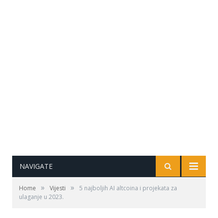
NAVIGATE
»
»
Home
Vijesti
5 najboljih AI altcoina i projekata za
ulaganje u 2023.