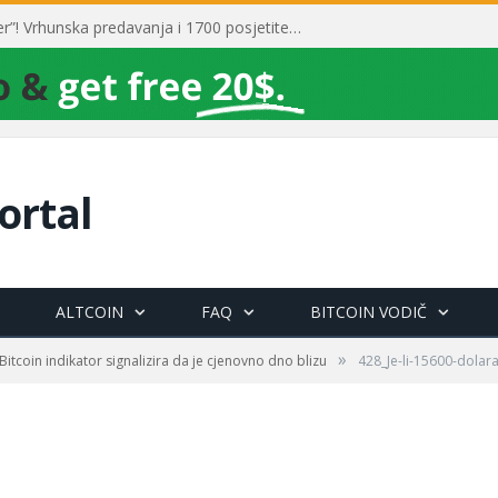
Toni Milun postao “milijarder”! Vrhunska predavanja i 1700 posjetitelja obilježili su mjesec financijske pismenosti
ortal
ALTCOIN
FAQ
BITCOIN VODIČ
»
 Bitcoin indikator signalizira da je cjenovno dno blizu
428_Je-li-15600-dolar