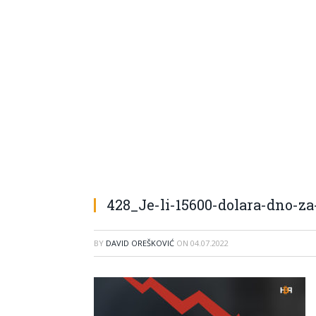
428_Je-li-15600-dolara-dno-z
BY
DAVID OREŠKOVIĆ
ON
04.07.2022