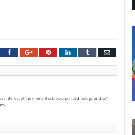
tter
Facebook
Google+
Pinterest
LinkedIn
Tumblr
Email
t interest at the moment is blockchain technology and its'
omy.