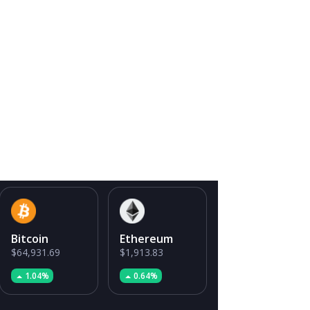
Bitcoin
Ethereum
$64,931.69
$1,913.83
1.04%
0.64%