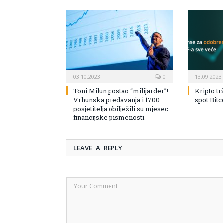
03.10.2023
0
13.09.2023
Toni Milun postao “milijarder”!
Kripto tr
Vrhunska predavanja i 1700
spot Bit
posjetitelja obilježili su mjesec
financijske pismenosti
LEAVE A REPLY