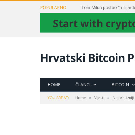
POPULARNO
Hrvatski Bitcoin P
HOME
ČLANCI
BITCOIN
»
»
YOU ARE AT:
Home
Vijesti
Najprecizniji