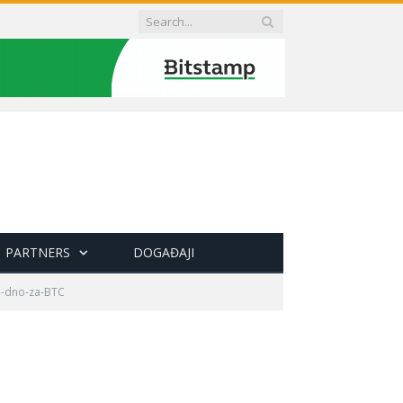
PARTNERS
DOGAĐAJI
a-dno-za-BTC