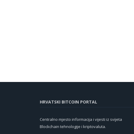
HRVATSKI BITCOIN PORTAL
Centralno mjesto informacija i vijesti iz svijeta
Blockchain tehnologije i kriptovaluta.