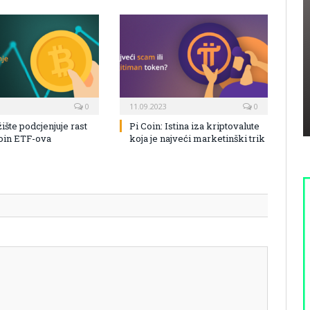
0
11.09.2023
0
žište podcjenjuje rast
Pi Coin: Istina iza kriptovalute
coin ETF-ova
koja je najveći marketinški trik