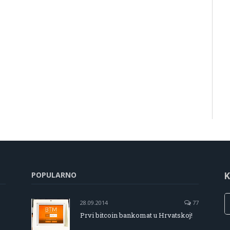
POPULARNO
K
28.09.2014
77
Prvi bitcoin bankomat u Hrvatskoj!