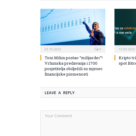
03.10.2023
0
13.09.2023
Toni Milun postao “milijarder”!
Kripto tr
Vrhunska predavanja i 1700
spot Bit
posjetitelja obilježili su mjesec
financijske pismenosti
LEAVE A REPLY