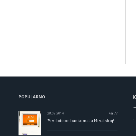
POPULARNO
K
28.09.2014
77
Prvi bitcoin bankomat u Hrvatskoj!