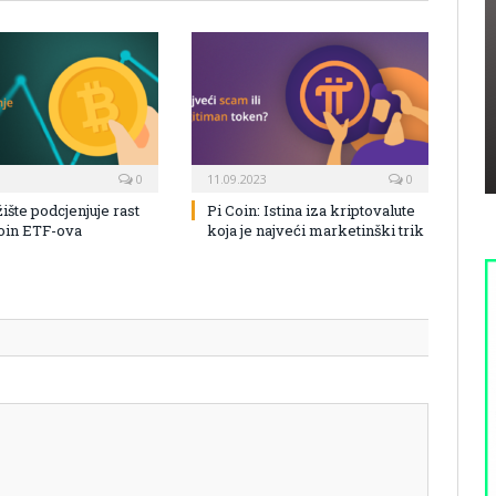
0
11.09.2023
0
žište podcjenjuje rast
Pi Coin: Istina iza kriptovalute
coin ETF-ova
koja je najveći marketinški trik