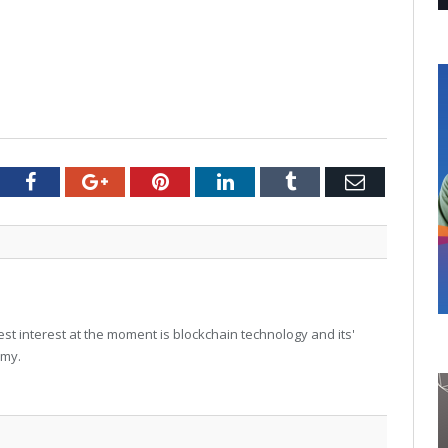
tter
Facebook
Google+
Pinterest
LinkedIn
Tumblr
Email
t interest at the moment is blockchain technology and its'
omy.