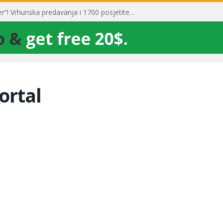
Toni Milun postao “milijarder”! Vrhunska predavanja i 1700 posjetitelja obilježili su mjesec financijske pismenosti
ortal