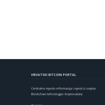
HRVATSKI BITCOIN PORTAL
Centralno mjesto informacija i vijesti iz svijeta
Blockchain tehnologije i kriptovaluta.