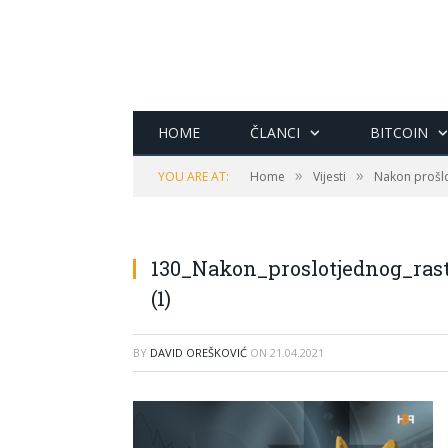
HOME
ČLANCI
BITCOIN
»
»
YOU ARE AT:
Home
Vijesti
Nakon prošlo
130_Nakon_proslotjednog_ra
(1)
BY
DAVID OREŠKOVIĆ
ON
21.04.2021