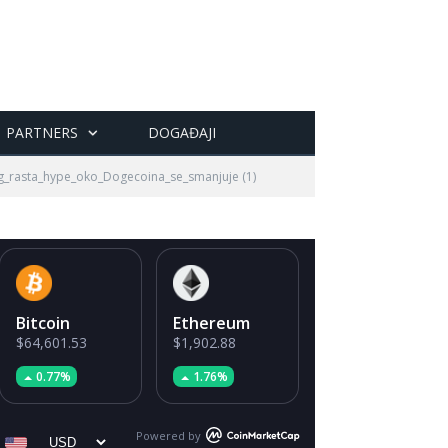
PARTNERS
DOGAĐAJI
_rasta_hype_oko_Dogecoina_se_smanjuje (1)
Bitcoin
Ethereum
$64,601.53
$1,902.88
0.77%
1.76%
Powered by