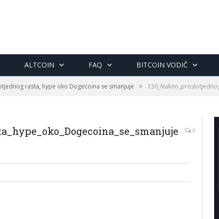
ALTCOIN
FAQ
BITCOIN VODIČ
»
tjednog rasta, hype oko Dogecoina se smanjuje
130_Nakon_proslotjednog
sta_hype_oko_Dogecoina_se_smanjuje
0