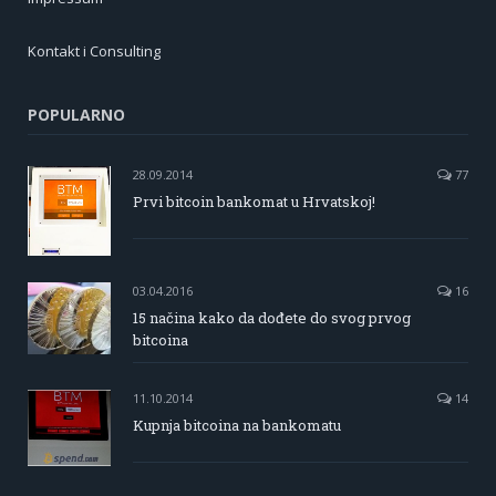
Kontakt i Consulting
POPULARNO
28.09.2014
77
Prvi bitcoin bankomat u Hrvatskoj!
03.04.2016
16
15 načina kako da dođete do svog prvog
bitcoina
11.10.2014
14
Kupnja bitcoina na bankomatu