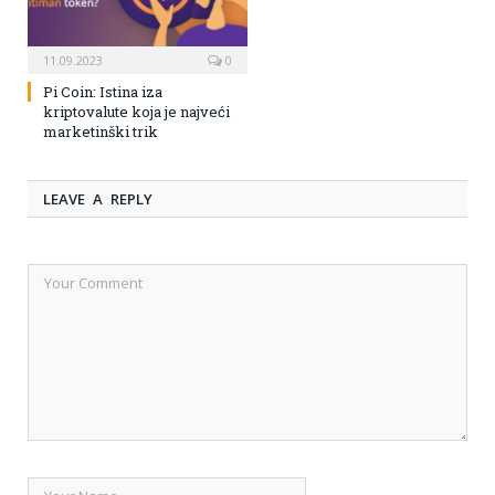
11.09.2023
0
Pi Coin: Istina iza
kriptovalute koja je najveći
marketinški trik
LEAVE A REPLY