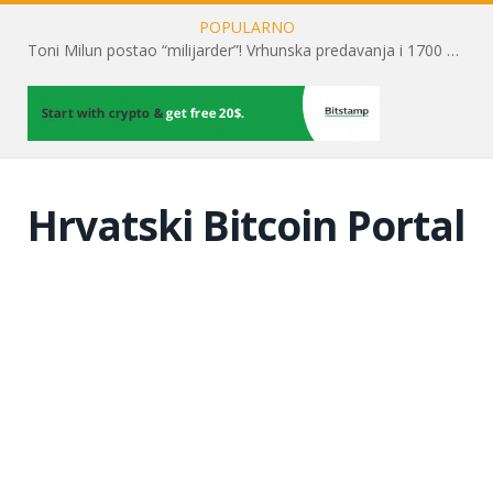
POPULARNO
Toni Milun postao “milijarder”! Vrhunska predavanja i 1700 posjetitelja obilježili su mjesec financijske pismenosti
Hrvatski Bitcoin Portal