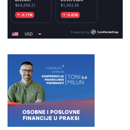
$64,296.21
$1,902.36
-0.71%
-0.45%
Powered by