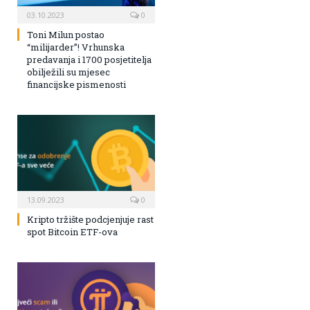
03.10.2023
0
Toni Milun postao
“milijarder”! Vrhunska
predavanja i 1700 posjetitelja
obilježili su mjesec
financijske pismenosti
13.09.2023
0
Kripto tržište podcjenjuje rast
spot Bitcoin ETF-ova