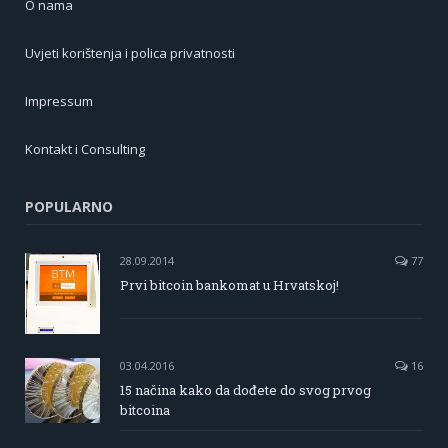
O nama
Uvjeti korištenja i polica privatnosti
Impressum
Kontakt i Consulting
POPULARNO
28.09.2014
77
Prvi bitcoin bankomat u Hrvatskoj!
03.04.2016
16
15 načina kako da dođete do svog prvog
bitcoina