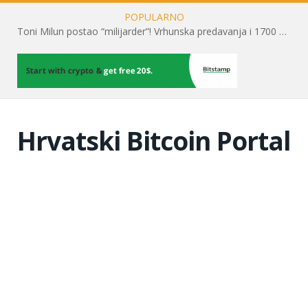
POPULARNO
Toni Milun postao “milijarder”! Vrhunska predavanja i 1700 posjetitelja obilježili su mjesec financijske pismenosti
Hrvatski Bitcoin Portal