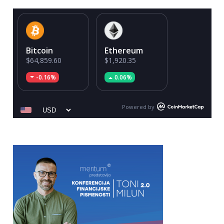
Bitcoin
Ethereum
$64,859.60
$1,920.35
-0.16%
0.06%
Powered by