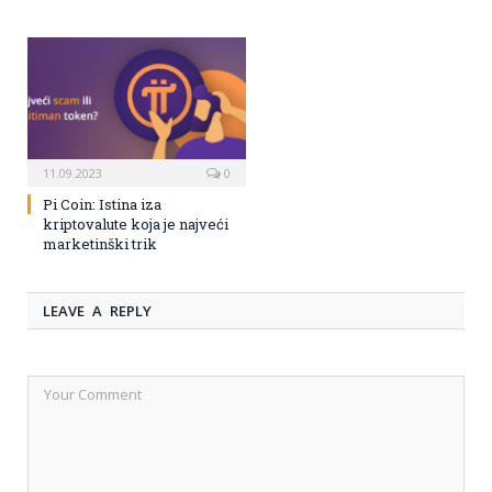
11.09.2023
0
Pi Coin: Istina iza
kriptovalute koja je najveći
marketinški trik
LEAVE A REPLY