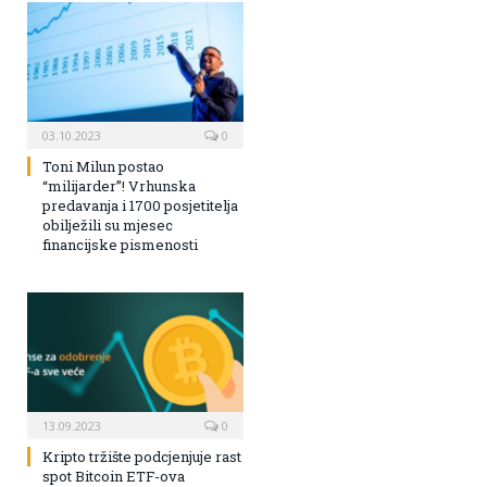
03.10.2023
0
Toni Milun postao
“milijarder”! Vrhunska
predavanja i 1700 posjetitelja
obilježili su mjesec
financijske pismenosti
13.09.2023
0
Kripto tržište podcjenjuje rast
spot Bitcoin ETF-ova