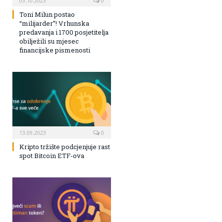
03.10.2023
0
Toni Milun postao
“milijarder”! Vrhunska
predavanja i 1700 posjetitelja
obilježili su mjesec
financijske pismenosti
13.09.2023
0
Kripto tržište podcjenjuje rast
spot Bitcoin ETF-ova