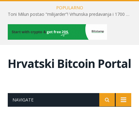
POPULARNO
Toni Milun postao “milijarder”! Vrhunska predavanja i 1700 posjetitelja obilježili su mjesec financijske pismenosti
Hrvatski Bitcoin Portal
NAVIGATE