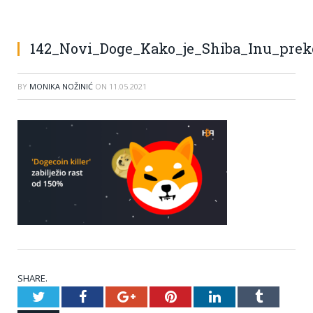
142_Novi_Doge_Kako_je_Shiba_Inu_preko
BY
MONIKA NOŽINIĆ
ON
11.05.2021
SHARE.
Twitter
Facebook
Google+
Pinterest
LinkedIn
Tumblr