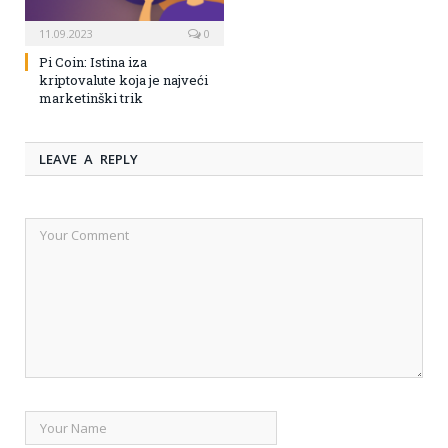
11.09.2023
0
Pi Coin: Istina iza
kriptovalute koja je najveći
marketinški trik
LEAVE A REPLY