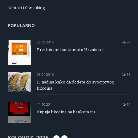
Kontakt i Consulting
POPULARNO
28.09.2014
77
Prvi bitcoin bankomat u Hrvatskoj!
03.04.2016
16
15 načina kako da dođete do svog prvog
bitcoina
11.10.2014
14
Kupnja bitcoina na bankomatu
KOLOVOZ, 2026