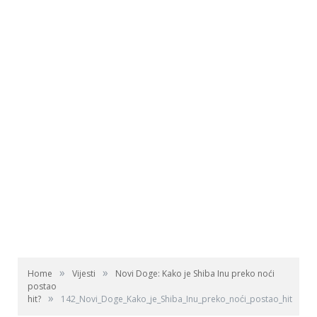
»
»
Home
Vijesti
Novi Doge: Kako je Shiba Inu preko noći
postao
»
hit?
142_Novi_Doge_Kako_je_Shiba_Inu_preko_noći_postao_hit