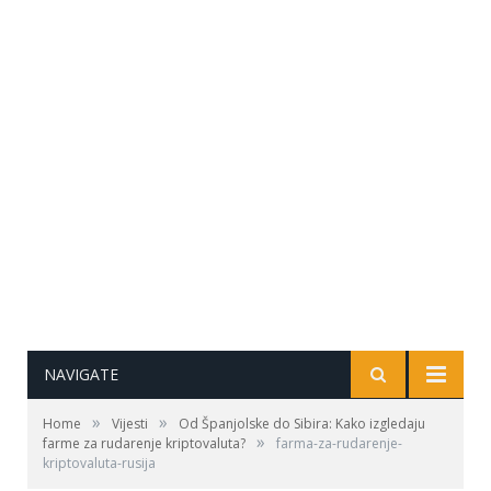
NAVIGATE
»
»
Home
Vijesti
Od Španjolske do Sibira: Kako izgledaju
»
farme za rudarenje kriptovaluta?
farma-za-rudarenje-
kriptovaluta-rusija