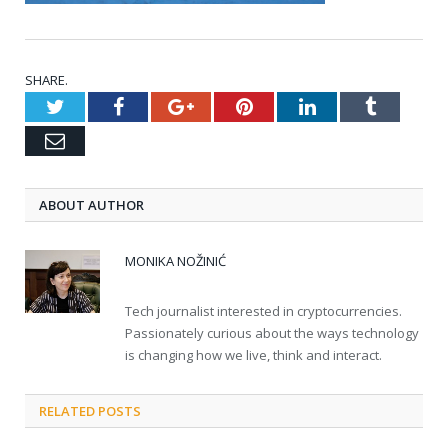
SHARE.
Twitter
Facebook
Google+
Pinterest
LinkedIn
Tumblr
Email
ABOUT AUTHOR
MONIKA NOŽINIĆ
Tech journalist interested in cryptocurrencies.
Passionately curious about the ways technology
is changing how we live, think and interact.
RELATED POSTS