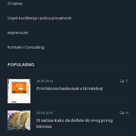
O nama
Uvjeti korištenja i polica privatnosti
Impressum
Kontakt i Consulting
POPULARNO
28.09.2014
77
Prvi bitcoin bankomat u Hrvatskoj!
03.04.2016
16
15 načina kako da dođete do svog prvog
bitcoina