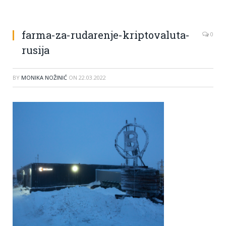
farma-za-rudarenje-kriptovaluta-
0
rusija
BY
MONIKA NOŽINIĆ
ON
22.03.2022