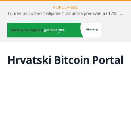
POPULARNO
Toni Milun postao “milijarder”! Vrhunska predavanja i 1700 posjetitelja obilježili su mjesec financijske pismenosti
Hrvatski Bitcoin Portal