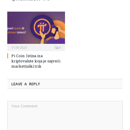
11.09.2023
0
Pi Coin: Istina iza
kriptovalute koja je najveći
marketinški trik
LEAVE A REPLY