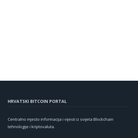
HRVATSKI BITCOIN PORTAL
Centralno mjesto informacija i vijesti iz svijeta Blockchain
tehnologije i kriptovaluta.