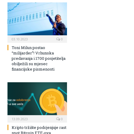
03.10.2023
0
Toni Milun postao
“milijarder”! Vrhunska
predavanja i 1700 posjetitelja
obilježili su mjesec
financijske pismenosti
13.09.2023
0
Kripto tržište podcjenjuje rast
spot Bitcoin ETF-ova