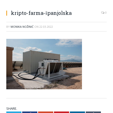
kripto-farma-španjolska
0
BY
MONIKA NOŽINIĆ
ON
22.03.2022
SHARE.