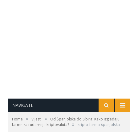
NAVIGATE
»
»
Home
Vijesti
Od Španjolske do Sibira: Kako izgledaju
»
farme za rudarenje kriptovaluta?
kripto-farma-španjolska