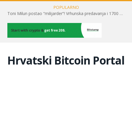
POPULARNO
Toni Milun postao “milijarder”! Vrhunska predavanja i 1700 posjetitelja obilježili su mjesec financijske pismenosti
Hrvatski Bitcoin Portal