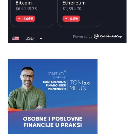
Bitcoin
Ethereum
$64,148.33
$1,894.70
-1.06%
-0.8%
Powered by