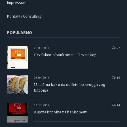
Impressum
Kontakt i Consulting
POPULARNO
28.09.2014
77
Prvi bitcoin bankomat u Hrvatskoj!
03.04.2016
16
15 načina kako da dođete do svog prvog
bitcoina
11.10.2014
14
Kupnja bitcoina na bankomatu