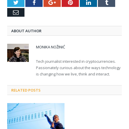
Twitter
Facebook
Google+
Pinterest
LinkedIn
Tumblr
Email
ABOUT AUTHOR
MONIKA NOŽINIĆ
Tech journalist interested in cryptocurrencies.
Passionately curious about the ways technology
is changing how we live, think and interact.
RELATED POSTS