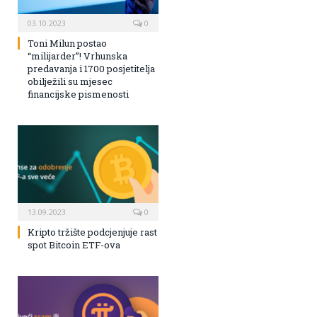
03.10.2023
0
Toni Milun postao
“milijarder”! Vrhunska
predavanja i 1700 posjetitelja
obilježili su mjesec
financijske pismenosti
13.09.2023
0
Kripto tržište podcjenjuje rast
spot Bitcoin ETF-ova