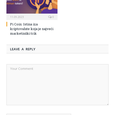
11.09.2023
0
Pi Coin: Istina iza
kriptovalute koja je najveći
marketinški trik
LEAVE A REPLY