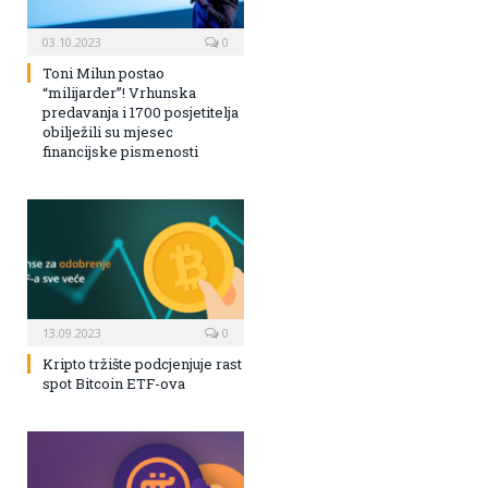
03.10.2023
0
Toni Milun postao
“milijarder”! Vrhunska
predavanja i 1700 posjetitelja
obilježili su mjesec
financijske pismenosti
13.09.2023
0
Kripto tržište podcjenjuje rast
spot Bitcoin ETF-ova