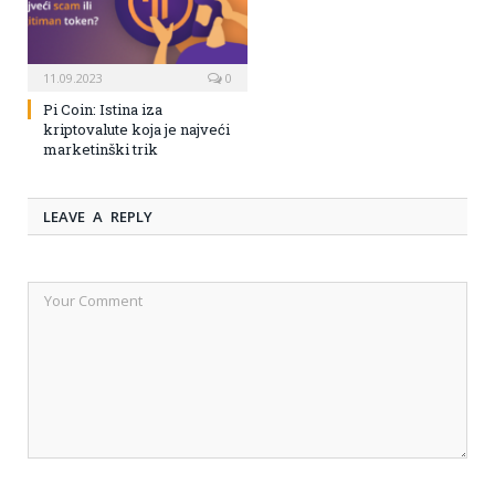
11.09.2023
0
Pi Coin: Istina iza
kriptovalute koja je najveći
marketinški trik
LEAVE A REPLY