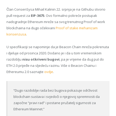
Član ConsenSysa Mihail Kalinin 22. srpnja je na Githubu stvorio
pull request za
EIP-3675
. Ovo formalno pokreće postupak
nadogradnje Ethereum mreže sa svog trenutnog Proof of work
blockchaina na dugo očekivani
Proof of stake mehanizam
konsenzusa
.
U specifikaciji se napominje da je Beacon Chain mreža pokrenuta
i djeluje od prosinca 2020. Dodano je i da u tom vremenskom
razdoblju
nisu otkriveni bugovi
, pa je vrijeme da dug put do
ETH 2.0 prijeđe na sljedeću razinu. Više o Beacon Chainu i
Ethereumu 2.0 saznajte
ovdje
.
“Dugo razdoblje rada bez bugova pokazuje održivost
blockchain sustava i svjedoči o njegovoj spremnosti da
započne “pravi rad” i postane pružatelj sigurnosti za
Ethereum Mainnet.”