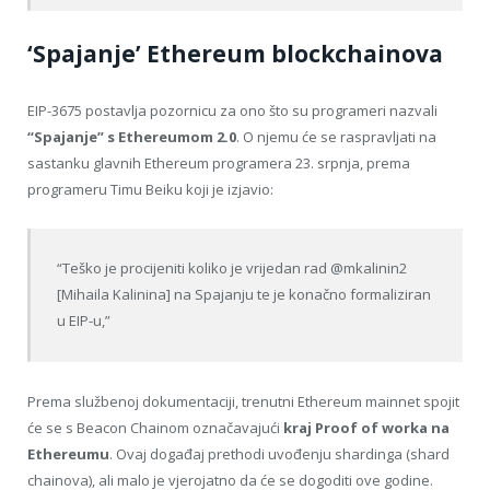
‘Spajanje’ Ethereum blockchainova
EIP-3675 postavlja pozornicu za ono što su programeri nazvali
“Spajanje” s Ethereumom 2.0
. O njemu će se raspravljati na
sastanku glavnih Ethereum programera 23. srpnja, prema
programeru Timu Beiku koji je izjavio:
“Teško je procijeniti koliko je vrijedan rad @mkalinin2
[Mihaila Kalinina] na Spajanju te je konačno formaliziran
u EIP-u,”
Prema službenoj dokumentaciji, trenutni Ethereum mainnet spojit
će se s Beacon Chainom označavajući
kraj Proof of worka na
Ethereumu
. Ovaj događaj prethodi uvođenju shardinga (shard
chainova), ali malo je vjerojatno da će se dogoditi ove godine.