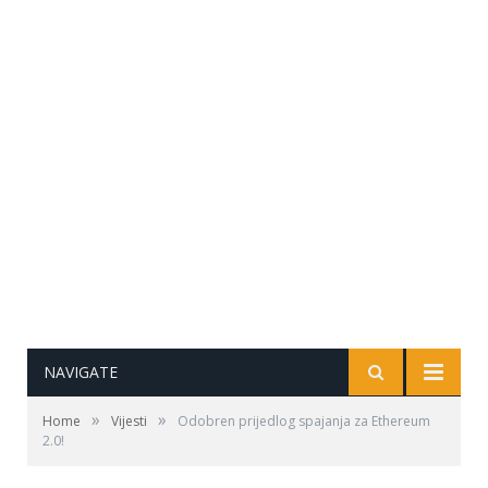
NAVIGATE
»
»
Home
Vijesti
Odobren prijedlog spajanja za Ethereum
2.0!