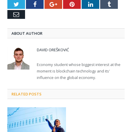
Twitter
Facebook
Google+
Pinterest
LinkedIn
Tumblr
Email
ABOUT AUTHOR
DAVID OREŠKOVIĆ
Economy student whose biggest interest at the
moment is blockchain technology and its'
influence on the global economy.
RELATED POSTS