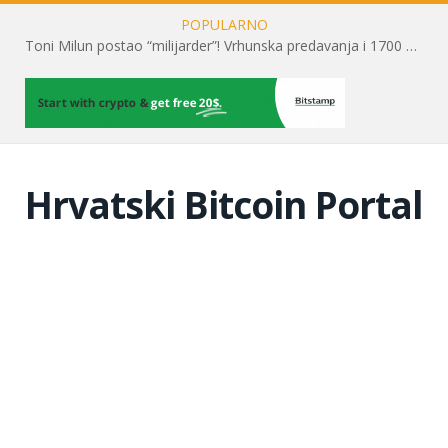
POPULARNO
Toni Milun postao “milijarder”! Vrhunska predavanja i 1700 posjetitelja obilježili su mjesec financijske pismenosti
Hrvatski Bitcoin Portal