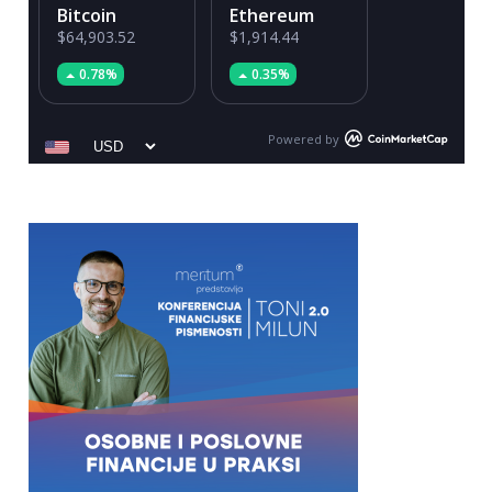
Bitcoin
Ethereum
$64,903.52
$1,914.44
0.78%
0.35%
Powered by