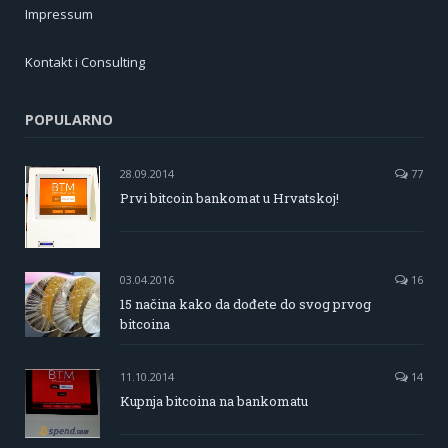
Impressum
Kontakt i Consulting
POPULARNO
28.09.2014
77
Prvi bitcoin bankomat u Hrvatskoj!
03.04.2016
16
15 načina kako da dođete do svog prvog
bitcoina
11.10.2014
14
Kupnja bitcoina na bankomatu