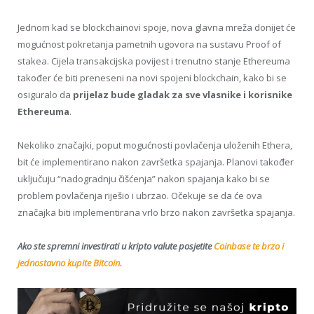
Jednom kad se blockchainovi spoje, nova glavna mreža donijet će
mogućnost pokretanja pametnih ugovora na sustavu Proof of
stakea. Cijela transakcijska povijest i trenutno stanje Ethereuma
također će biti preneseni na novi spojeni blockchain, kako bi se
osiguralo da
prijelaz bude gladak za sve vlasnike i korisnike
Ethereuma
.
Nekoliko značajki, poput mogućnosti povlačenja uloženih Ethera,
bit će implementirano nakon završetka spajanja. Planovi također
uključuju “nadogradnju čišćenja” nakon spajanja kako bi se
problem povlačenja riješio i ubrzao. Očekuje se da će ova
značajka biti implementirana vrlo brzo nakon završetka spajanja.
Ako ste spremni investirati u kripto valute posjetite
Coinbase te brzo i
jednostavno kupite Bitcoin.