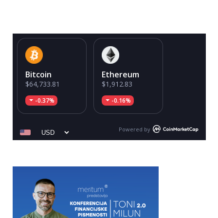
Bitcoin
Ethereum
$64,733.81
$1,912.83
-0.37%
-0.16%
Powered by