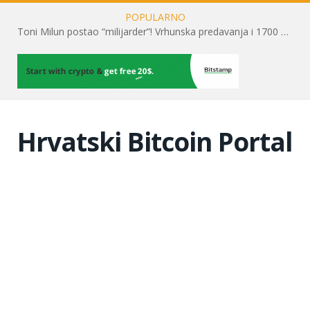
POPULARNO
Toni Milun postao “milijarder”! Vrhunska predavanja i 1700 posjetitelja obilježili su mjesec financijske pismenosti
Hrvatski Bitcoin Portal