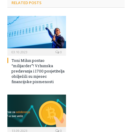
RELATED POSTS
03.10.2023
0
Toni Milun postao
“milijarder”! Vrhunska
predavanja i 1700 posjetitelja
obilježili su mjesec
financijske pismenosti
13.09.2023
0