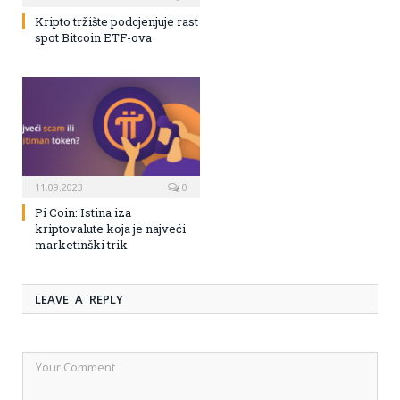
Kripto tržište podcjenjuje rast
spot Bitcoin ETF-ova
11.09.2023
0
Pi Coin: Istina iza
kriptovalute koja je najveći
marketinški trik
LEAVE A REPLY