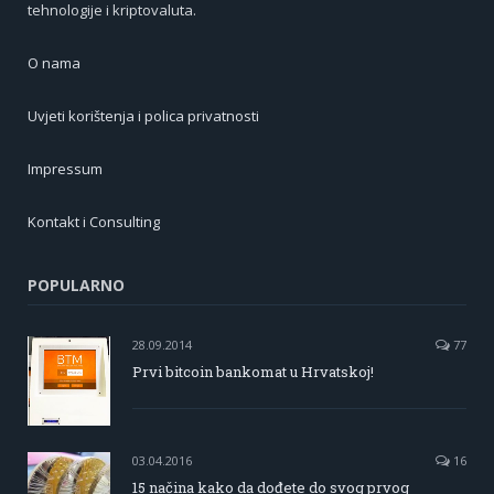
tehnologije i kriptovaluta.
O nama
Uvjeti korištenja i polica privatnosti
Impressum
Kontakt i Consulting
POPULARNO
28.09.2014
77
Prvi bitcoin bankomat u Hrvatskoj!
03.04.2016
16
15 načina kako da dođete do svog prvog