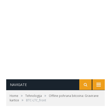
NAVIGATE
»
»
Home
Tehnologija
Offline pohrana bitcoina: Gravirane
»
kartice
BTC-LTC_front
Cryo Card