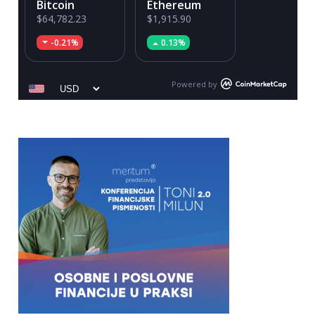
Bitcoin
Ethereum
$64,782.23
$1,915.90
-0.21%
0.13%
Powered by