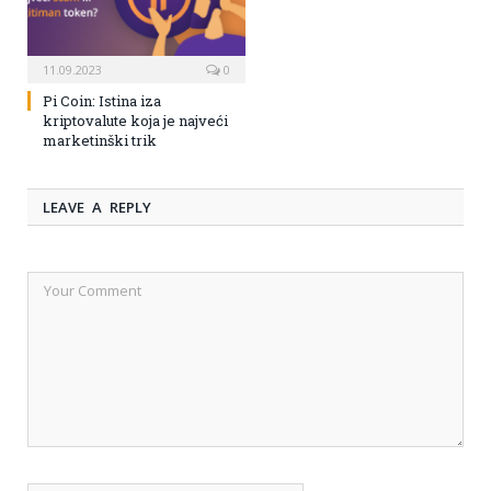
11.09.2023
0
Pi Coin: Istina iza
kriptovalute koja je najveći
marketinški trik
LEAVE A REPLY