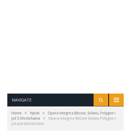
NAVIGATE
»
»
Home
Vijesti
Opera integrira Bitcoin, Solanu, Polygon i
»
još 5 blockchaina
Opera-integrira-Bitcoin-Solanu-Polygon-i-
jos-pet-blockchaina