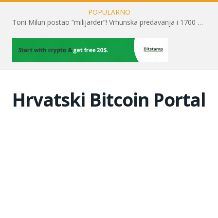
POPULARNO
Toni Milun postao “milijarder”! Vrhunska predavanja i 1700 posjetitelja obilježili su mjesec financijske pismenosti
Hrvatski Bitcoin Portal