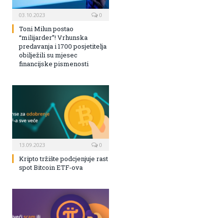
03.10.2023
0
Toni Milun postao
“milijarder”! Vrhunska
predavanja i 1700 posjetitelja
obilježili su mjesec
financijske pismenosti
13.09.2023
0
Kripto tržište podcjenjuje rast
spot Bitcoin ETF-ova