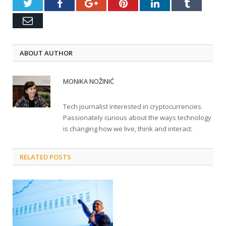
Twitter
Facebook
Google+
Pinterest
LinkedIn
Tumblr
Email
ABOUT AUTHOR
MONIKA NOŽINIĆ
Tech journalist interested in cryptocurrencies.
Passionately curious about the ways technology
is changing how we live, think and interact.
RELATED POSTS