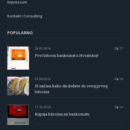
Impressum
Kontakt i Consulting
POPULARNO
28.09.2014
77
Prvi bitcoin bankomat u Hrvatskoj!
03.04.2016
16
15 načina kako da dođete do svog prvog
bitcoina
11.10.2014
14
Kupnja bitcoina na bankomatu