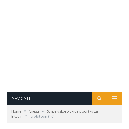
NAVIGATE
»
»
Home
Vijesti
Stripe uskoro ukida podršku za
»
Bitcoin
crobitcoin (10)