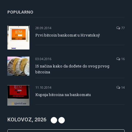
POPULARNO
28.09.2014
77
Prvi bitcoin bankomat u Hrvatskoj!
03.04.2016
16
15 načina kako da dođete do svog prvog
bitcoina
11.10.2014
14
Kupnja bitcoina na bankomatu
KOLOVOZ, 2026