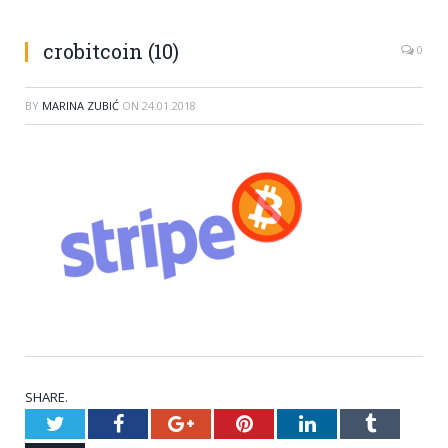
crobitcoin (10)
0
BY
MARINA ZUBIĆ
ON
24.01.2018
SHARE.
Twitter
Facebook
Google+
Pinterest
LinkedIn
Tumblr