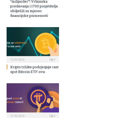
“milijarder”! Vrhunska
predavanja i 1700 posjetitelja
obilježili su mjesec
financijske pismenosti
13.09.2023
0
Kripto tržište podcjenjuje rast
spot Bitcoin ETF-ova
11.09.2023
0