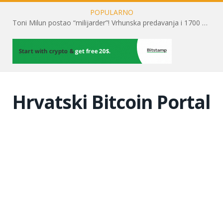
POPULARNO
Toni Milun postao “milijarder”! Vrhunska predavanja i 1700 posjetitelja obilježili su mjesec financijske pismenosti
Hrvatski Bitcoin Portal