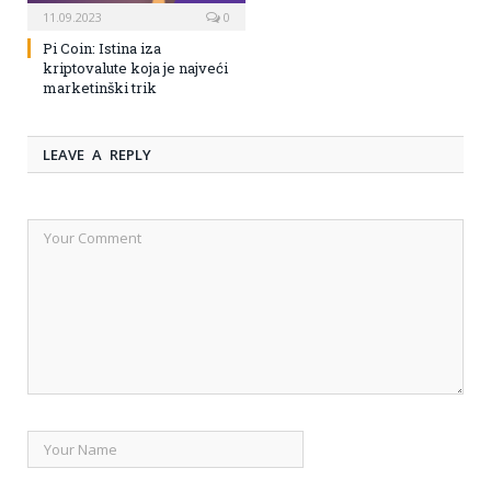
11.09.2023
0
Pi Coin: Istina iza
kriptovalute koja je najveći
marketinški trik
LEAVE A REPLY