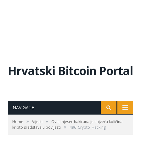
Hrvatski Bitcoin Portal
NAVIGATE
»
»
Home
Vijesti
Ovaj mjesec hakirana je najveća količina
»
kripto sredstava u povijesti
496_Crypto_Hacking