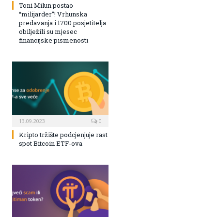
Toni Milun postao
“milijarder”! Vrhunska
predavanja i 1700 posjetitelja
obilježili su mjesec
financijske pismenosti
13.09.2023
0
Kripto tržište podcjenjuje rast
spot Bitcoin ETF-ova