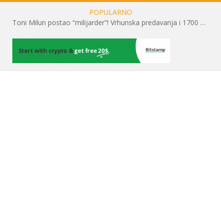
POPULARNO
Toni Milun postao “milijarder”! Vrhunska predavanja i 1700 posjetitelja obilježili su mjesec financijske pismenosti