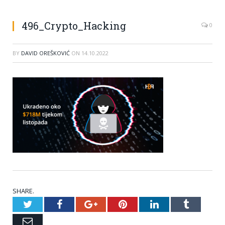
496_Crypto_Hacking
0
BY
DAVID OREŠKOVIĆ
ON
14.10.2022
SHARE.
Twitter
Facebook
Google+
Pinterest
LinkedIn
Tumblr
Email