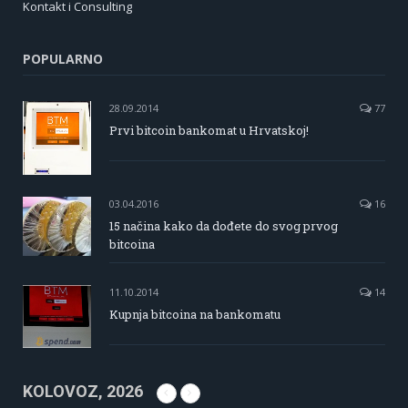
Kontakt i Consulting
POPULARNO
28.09.2014
77
Prvi bitcoin bankomat u Hrvatskoj!
03.04.2016
16
15 načina kako da dođete do svog prvog
bitcoina
11.10.2014
14
Kupnja bitcoina na bankomatu
KOLOVOZ, 2026