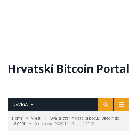
Hrvatski Bitcoin Portal
NAVIGATE
»
»
Home
Vijesti
Ovaj trigger mogao bi povući Bitcoin do
»
18.000$
Screenshot-2020-11-13-at-14.32.02