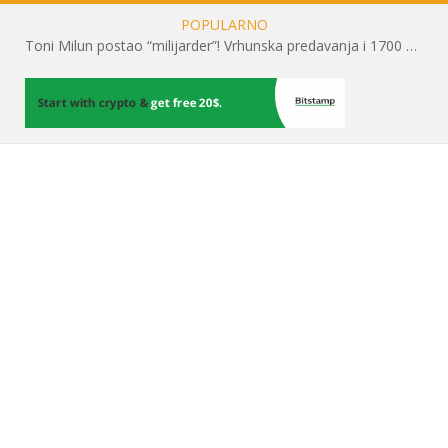
POPULARNO
Toni Milun postao “milijarder”! Vrhunska predavanja i 1700 posjetitelja obilježili su mjesec financijske pismenosti