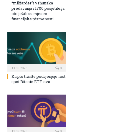
“milijarder”! Vrhunska
predavanja i 1700 posjetitelja
obilježili su mjesec
financijske pismenosti
13.09.2023
0
Kripto tržište podcjenjuje rast
spot Bitcoin ETF-ova
11.09.2023
0