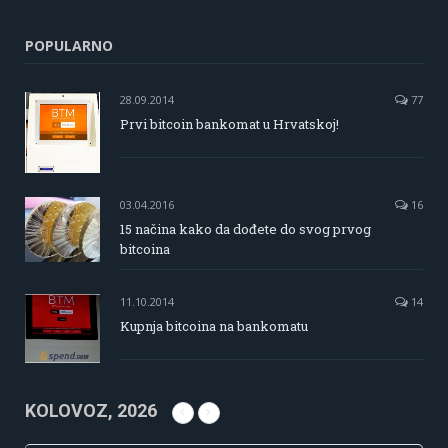
POPULARNO
28.09.2014
77
Prvi bitcoin bankomat u Hrvatskoj!
03.04.2016
16
15 načina kako da dođete do svog prvog
bitcoina
11.10.2014
14
Kupnja bitcoina na bankomatu
KOLOVOZ, 2026