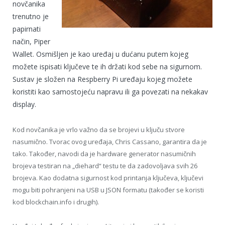
novčanika
trenutno je
papirnati
način, Piper
Wallet. Osmišljen je kao uređaj u dućanu putem kojeg
možete ispisati ključeve te ih držati kod sebe na sigurnom.
Sustav je složen na Respberry Pi uređaju kojeg možete
koristiti kao samostojeću napravu ili ga povezati na nekakav
display.
Kod novčanika je vrlo važno da se brojevi u ključu stvore
nasumično. Tvorac ovog uređaja, Chris Cassano, garantira da je
tako. Također, navodi da je hardware generator nasumičnih
brojeva testiran na „diehard“ testu te da zadovoljava svih 26
brojeva. Kao dodatna sigurnost kod printanja ključeva, ključevi
mogu biti pohranjeni na USB u JSON formatu (također se koristi
kod blockchain.info i drugih).