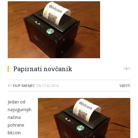
Papirnati novčanik
0
BY
FILIP RAFAJEC
ON
27.02.2014
VIJESTI
Jedan od
najsigurnijih
načina
pohrane
bitcoin