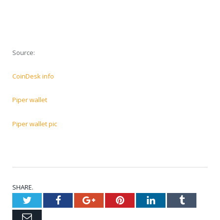
Source:
CoinDesk info
Piper wallet
Piper wallet pic
SHARE.
Twitter
Facebook
Google+
Pinterest
LinkedIn
Tumblr
Email