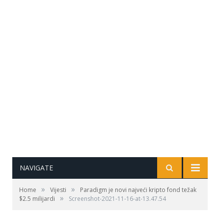
NAVIGATE
»
»
Home
Vijesti
Paradigm je novi najveći kripto fond težak
»
$2.5 milijardi
Screenshot-2021-11-16-at-13.47.54