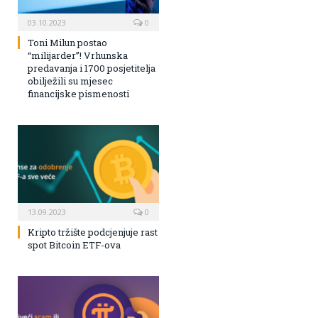
03.10.2023
0
Toni Milun postao
“milijarder”! Vrhunska
predavanja i 1700 posjetitelja
obilježili su mjesec
financijske pismenosti
13.09.2023
0
Kripto tržište podcjenjuje rast
spot Bitcoin ETF-ova