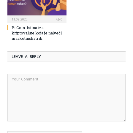
11.09.2023
0
Pi Coin: Istina iza
kriptovalute koja je najveći
marketinški trik
LEAVE A REPLY