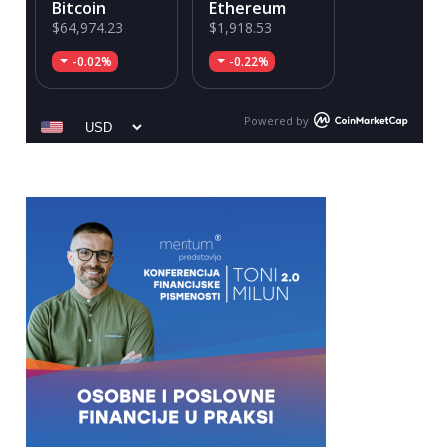
Bitcoin
Ethereum
$64,974.23
$1,918.53
-0.02%
-0.22%
Powered by