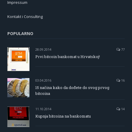
Impressum
Kontakt i Consulting
POPULARNO
28.09.2014
77
Prvi bitcoin bankomat u Hrvatskoj!
03.04.2016
16
15 načina kako da dođete do svog prvog
bitcoina
11.10.2014
14
Kupnja bitcoina na bankomatu