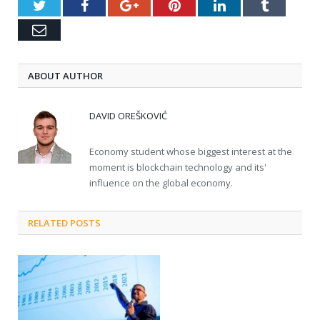
Twitter
Facebook
Google+
Pinterest
LinkedIn
Tumblr
Email
ABOUT AUTHOR
DAVID OREŠKOVIĆ
Economy student whose biggest interest at the
moment is blockchain technology and its'
influence on the global economy.
RELATED POSTS