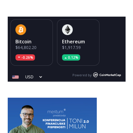
Bitcoin
Ethereum
$64,802.20
$1,917.59
-0.26%
0.12%
Powered by