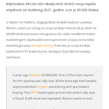
kriptovaluta Bitcoin više nikada neće dostići svoju najvišu
vrijednost od studenog 2021. godine, a to je 69.000 dolara.
U objavi na Twitteru, dugogodišnji skeptik kada je u pitanju
Bitcoin, naveo je razlog za svoju tvrdnju rekavši da je skok na
69.000 dolara prevara omogućena do sada neviđenim kripto
marketingom i špekulativnom kupovinom u kojoj se koristila
metod trgovanja
leverage trading
. Potvrdio je svoje tvrdnje
bankrotom FTX kripto burze, dodajući da je Bitcoin manija
završena.
A year ago
#Bitcoin
hit $69,000. One of the main reason
for the spectacular rally was all the leverage that funded
unprecedented
#crypto
advertising and speculative
buying. The
#FTX
bankruptcy proves the entire rally was
a fraud. It will never be repeated. Bitcoin mania is over.