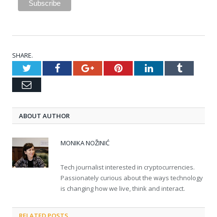
SHARE.
Twitter
Facebook
Google+
Pinterest
LinkedIn
Tumblr
Email
ABOUT AUTHOR
MONIKA NOŽINIĆ
Tech journalist interested in cryptocurrencies.
Passionately curious about the ways technology
is changing how we live, think and interact.
RELATED POSTS