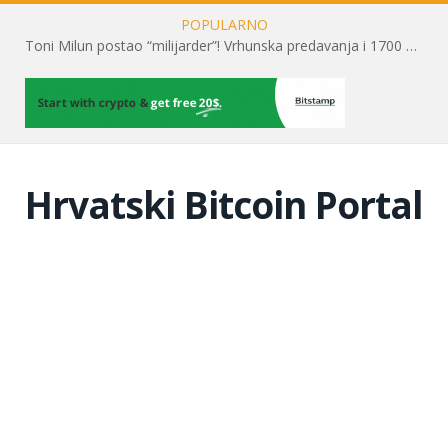
POPULARNO
Toni Milun postao “milijarder”! Vrhunska predavanja i 1700 posjetitelja obilježili su mjesec financijske pismenosti
Hrvatski Bitcoin Portal