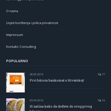
O nama
Uvjeti korištenja i polica privatnosti
Impressum
Kontakt i Consulting
POPULARNO
28.09.2014
77
Prvi bitcoin bankomat u Hrvatskoj!
03.04.2016
16
15 načina kako da dođete do svog prvog