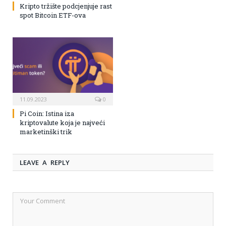
Kripto tržište podcjenjuje rast
spot Bitcoin ETF-ova
11.09.2023
0
Pi Coin: Istina iza
kriptovalute koja je najveći
marketinški trik
LEAVE A REPLY