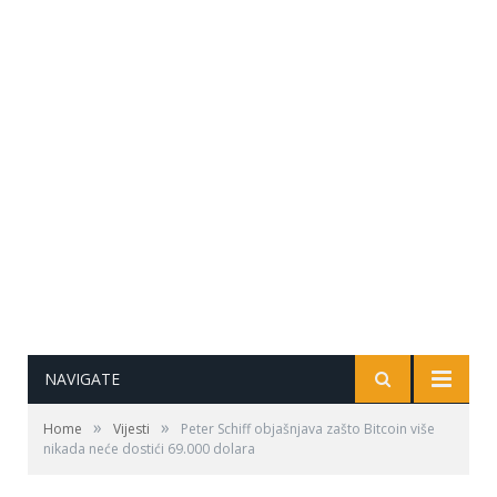
NAVIGATE
»
»
Home
Vijesti
Peter Schiff objašnjava zašto Bitcoin više
nikada neće dostići 69.000 dolara