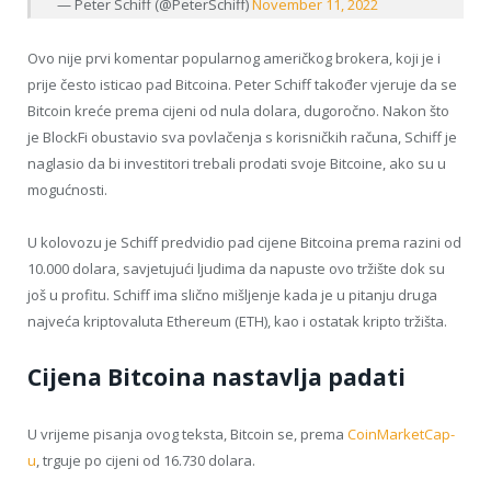
— Peter Schiff (@PeterSchiff)
November 11, 2022
Ovo nije prvi komentar popularnog američkog brokera, koji je i
prije često isticao pad Bitcoina. Peter Schiff također vjeruje da se
Bitcoin kreće prema cijeni od nula dolara, dugoročno. Nakon što
je BlockFi obustavio sva povlačenja s korisničkih računa, Schiff je
naglasio da bi investitori trebali prodati svoje Bitcoine, ako su u
mogućnosti.
U kolovozu je Schiff predvidio pad cijene Bitcoina prema razini od
10.000 dolara, savjetujući ljudima da napuste ovo tržište dok su
još u profitu. Schiff ima slično mišljenje kada je u pitanju druga
najveća kriptovaluta Ethereum (ETH), kao i ostatak kripto tržišta.
Cijena Bitcoina nastavlja padati
U vrijeme pisanja ovog teksta, Bitcoin se, prema
CoinMarketCap-
u
, trguje po cijeni od 16.730 dolara.