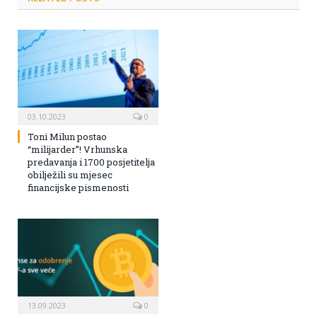
03.10.2023
0
Toni Milun postao
“milijarder”! Vrhunska
predavanja i 1700 posjetitelja
obilježili su mjesec
financijske pismenosti
13.09.2023
0