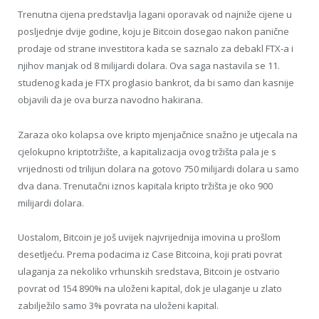
Trenutna cijena predstavlja lagani oporavak od najniže cijene u
posljednje dvije godine, koju je Bitcoin dosegao nakon panične
prodaje od strane investitora kada se saznalo za debakl FTX-a i
njihov manjak od 8 milijardi dolara. Ova saga nastavila se 11.
studenog kada je FTX proglasio bankrot, da bi samo dan kasnije
objavili da je ova burza navodno hakirana.
Zaraza oko kolapsa ove kripto mjenjačnice snažno je utjecala na
cjelokupno kriptotržište, a kapitalizacija ovog tržišta pala je s
vrijednosti od trilijun dolara na gotovo 750 milijardi dolara u samo
dva dana. Trenutačni iznos kapitala kripto tržišta je oko 900
milijardi dolara.
Uostalom, Bitcoin je još uvijek najvrijednija imovina u prošlom
desetljeću. Prema podacima iz Case Bitcoina, koji prati povrat
ulaganja za nekoliko vrhunskih sredstava, Bitcoin je ostvario
povrat od 154 890% na uloženi kapital, dok je ulaganje u zlato
zabilježilo samo 3% povrata na uloženi kapital.