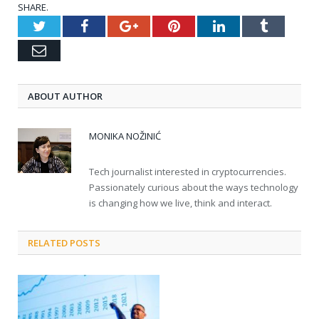
SHARE.
Twitter
Facebook
Google+
Pinterest
LinkedIn
Tumblr
Email
ABOUT AUTHOR
MONIKA NOŽINIĆ
Tech journalist interested in cryptocurrencies.
Passionately curious about the ways technology
is changing how we live, think and interact.
RELATED POSTS