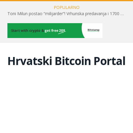
POPULARNO
Toni Milun postao “milijarder”! Vrhunska predavanja i 1700 posjetitelja obilježili su mjesec financijske pismenosti
Hrvatski Bitcoin Portal