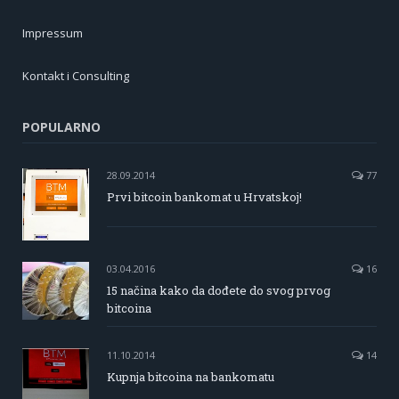
Impressum
Kontakt i Consulting
POPULARNO
28.09.2014
77
Prvi bitcoin bankomat u Hrvatskoj!
03.04.2016
16
15 načina kako da dođete do svog prvog
bitcoina
11.10.2014
14
Kupnja bitcoina na bankomatu