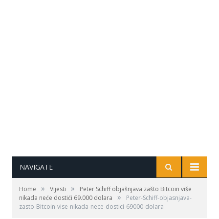
NAVIGATE
»
»
Home
Vijesti
Peter Schiff objašnjava zašto Bitcoin više
»
nikada neće dostići 69.000 dolara
Peter-Schiff-objasnjava-
zasto-Bitcoin-vise-nikada-nece-dostici-69000-dolara