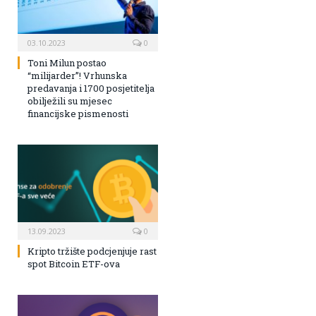
03.10.2023
0
Toni Milun postao
“milijarder”! Vrhunska
predavanja i 1700 posjetitelja
obilježili su mjesec
financijske pismenosti
13.09.2023
0
Kripto tržište podcjenjuje rast
spot Bitcoin ETF-ova