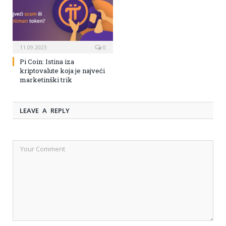
11.09.2023
0
Pi Coin: Istina iza
kriptovalute koja je najveći
marketinški trik
LEAVE A REPLY