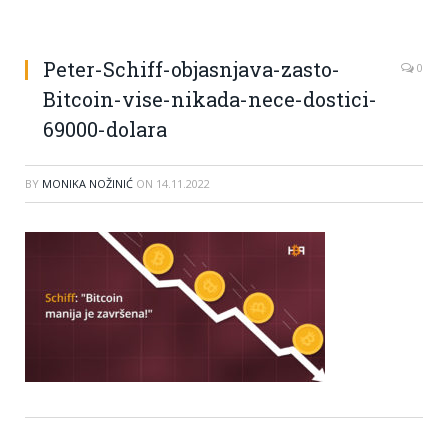
Peter-Schiff-objasnjava-zasto-
0
Bitcoin-vise-nikada-nece-dostici-
69000-dolara
BY
MONIKA NOŽINIĆ
ON
14.11.2022