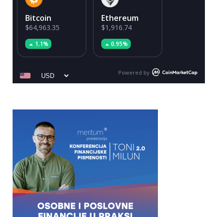
Bitcoin
Ethereum
$64,963.35
$1,916.74
1.1%
0.95%
Powered by