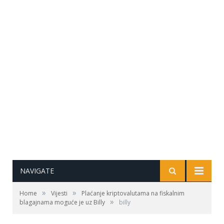
NAVIGATE
»
»
Home
Vijesti
Plaćanje kriptovalutama na fiskalnim
»
blagajnama moguće je uz Billy
billy