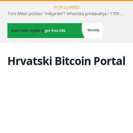
POPULARNO
Toni Milun postao “milijarder”! Vrhunska predavanja i 1700 posjetitelja obilježili su mjesec financijske pismenosti
Hrvatski Bitcoin Portal