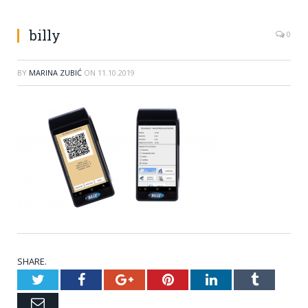
billy
0
BY
MARINA ZUBIĆ
ON
11.10.2019
SHARE.
Twitter
Facebook
Google+
Pinterest
LinkedIn
Tumblr
Email