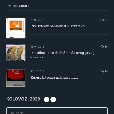
POPULARNO
28.09.2014
77
Prvi bitcoin bankomat u Hrvatskoj!
03.04.2016
16
15 načina kako da dođete do svog prvog
bitcoina
11.10.2014
14
Kupnja bitcoina na bankomatu
KOLOVOZ, 2026
No Events