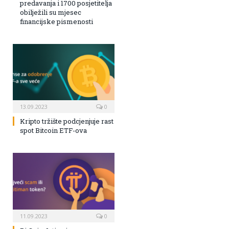
predavanja i 1700 posjetitelja
obilježili su mjesec
financijske pismenosti
13.09.2023
0
Kripto tržište podcjenjuje rast
spot Bitcoin ETF-ova
11.09.2023
0