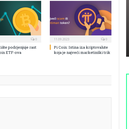
0
11.09.2023
0
žište podcjenjuje rast
Pi Coin: Istina iza kriptovalute
coin ETF-ova
koja je najveći marketinški trik