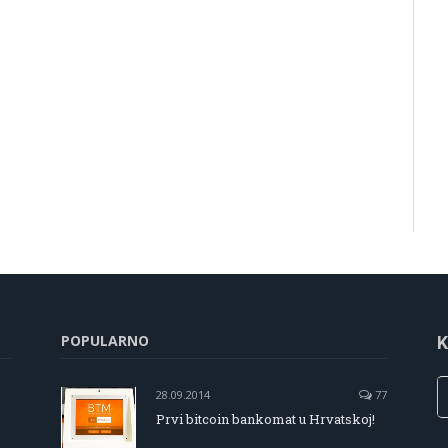
POPULARNO
K
28.09.2014
77
Prvi bitcoin bankomat u Hrvatskoj!