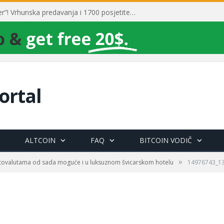
Toni Milun postao “milijarder”! Vrhunska predavanja i 1700 posjetitelja obilježili su mjesec financijske pismenosti
ortal
ALTCOIN
FAQ
BITCOIN VODIČ
»
ptovalutama od sada moguće i u luksuznom švicarskom hotelu
14976743_1