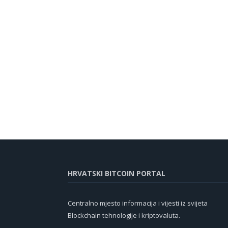
HRVATSKI BITCOIN PORTAL
Centralno mjesto informacija i vijesti iz svijeta
Blockchain tehnologije i kriptovaluta.