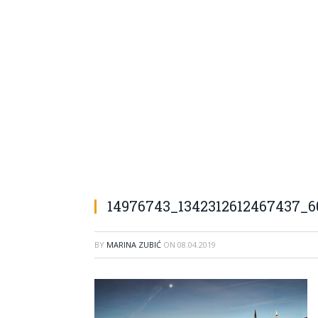
14976743_1342312612467437_6
BY
MARINA ZUBIĆ
ON
08.04.2019