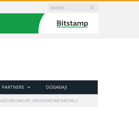
PARTNERS
DOGAĐAJI
342312612467437_6033353457881940769_o