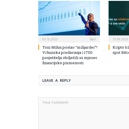
03.10.2023
0
13.09.2023
Toni Milun postao “milijarder”!
Kripto tr
Vrhunska predavanja i 1700
spot Bit
posjetitelja obilježili su mjesec
financijske pismenosti
LEAVE A REPLY