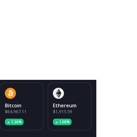
Bitcoin
Ethereum
$64,967.11
$1,915.59
1.26%
1.08%