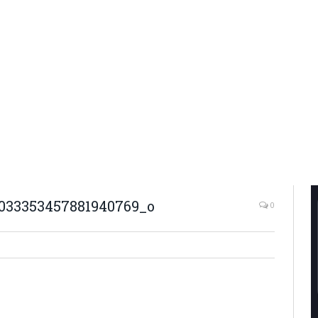
033353457881940769_o
0