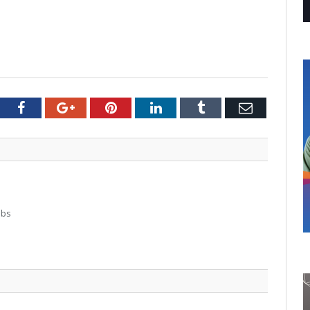
tter
Facebook
Google+
Pinterest
LinkedIn
Tumblr
Email
abs