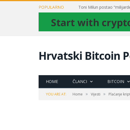
POPULARNO
Hrvatski Bitcoin P
HOME
ČLANCI
BITCOIN
»
»
YOU ARE AT:
Home
Vijesti
Plaćanje kri