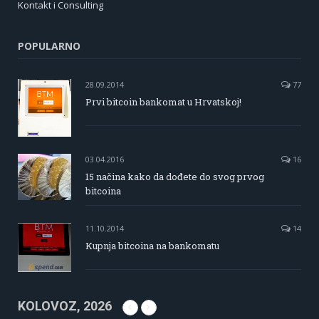
Kontakt i Consulting
POPULARNO
28.09.2014
77
Prvi bitcoin bankomat u Hrvatskoj!
03.04.2016
16
15 načina kako da dođete do svog prvog
bitcoina
11.10.2014
14
Kupnja bitcoina na bankomatu
KOLOVOZ, 2026