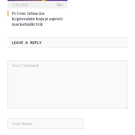
11.09.2023
0
Pi Coin: Istina iza
kriptovalute koja je najveći
marketinški trik
LEAVE A REPLY