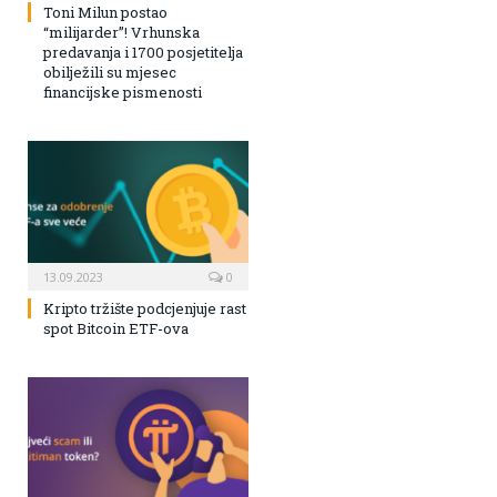
Toni Milun postao
“milijarder”! Vrhunska
predavanja i 1700 posjetitelja
obilježili su mjesec
financijske pismenosti
13.09.2023
0
Kripto tržište podcjenjuje rast
spot Bitcoin ETF-ova