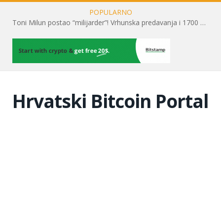
POPULARNO
Toni Milun postao “milijarder”! Vrhunska predavanja i 1700 posjetitelja obilježili su mjesec financijske pismenosti
Hrvatski Bitcoin Portal