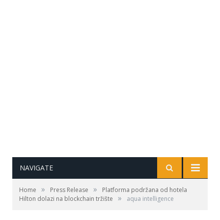
NAVIGATE
»
»
Home
Press Release
Platforma podržana od hotela
»
Hilton dolazi na blockchain tržište
aqua intelligence