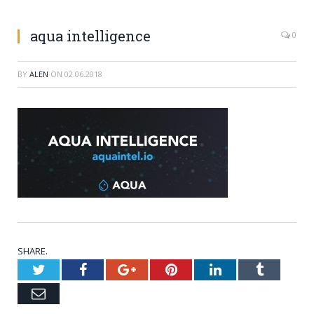
aqua intelligence
0
BY
ALEN
ON
02.06.2018
SHARE.
Twitter
Facebook
Google+
Pinterest
LinkedIn
Tumblr
Email