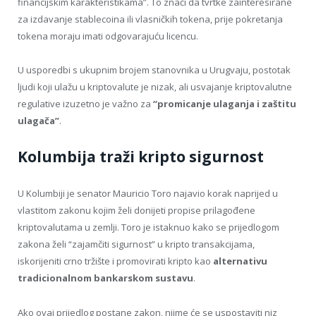
financijskim karakteristikama”. To znači da tvrtke zainteresirane
za izdavanje stablecoina ili vlasničkih tokena, prije pokretanja
tokena moraju imati odgovarajuću licencu.
U usporedbi s ukupnim brojem stanovnika u Urugvaju, postotak
ljudi koji ulažu u kriptovalute je nizak, ali usvajanje kriptovalutne
regulative izuzetno je važno za
“promicanje ulaganja i zaštitu
ulagača”
.
Kolumbija traži kripto sigurnost
U Kolumbiji je senator Mauricio Toro najavio korak naprijed u
vlastitom zakonu kojim želi donijeti propise prilagođene
kriptovalutama u zemlji. Toro je istaknuo kako se prijedlogom
zakona želi “zajamčiti sigurnost” u kripto transakcijama,
iskorijeniti crno tržište i promovirati kripto kao
alternativu
tradicionalnom bankarskom sustavu
.
Ako ovaj prijedlog postane zakon, njime će se uspostaviti niz