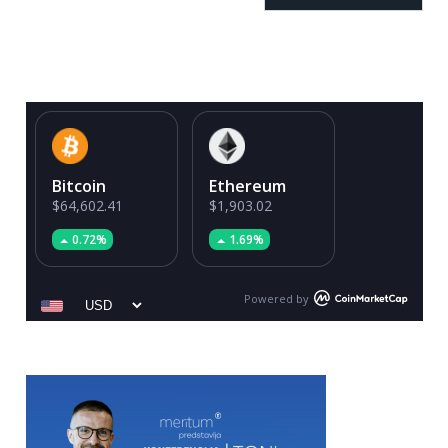
Bitcoin
Ethereum
$64,602.41
$1,903.02
0.72%
1.69%
Powered by