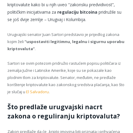
kriptovalute kako bi u njih uveo “zakonsku predvidivost”,
političkim inicijativama za
regulaciju bitcoina
pridružile su
se još dvije zemlje – Urugvaj i Kolumbija.
Urugvajski senator Juan Sartori predstavio je prijedlog zakona
kojim želi
“uspostaviti legitimnu, legalnu i sigurnu uporabu
kriptovaluta”
.
Sartori se ovim potezom pridružio rastućem popisu političara iz
zemalja Južne i Latinske Amerike, koje su se pokazale kao
plodnim tlom za kriptovalute. Senator, međutim, ne predlaže
korištenje kriptovalute kao zakonskog sredstva plaćanja, kao što
je slučaj u
El Salvadoru
.
Što predlaže urugvajski nacrt
zakona o reguliranju kriptovaluta?
Zakon predlaže da će „kripto imovina biti priznata i prihvaćena