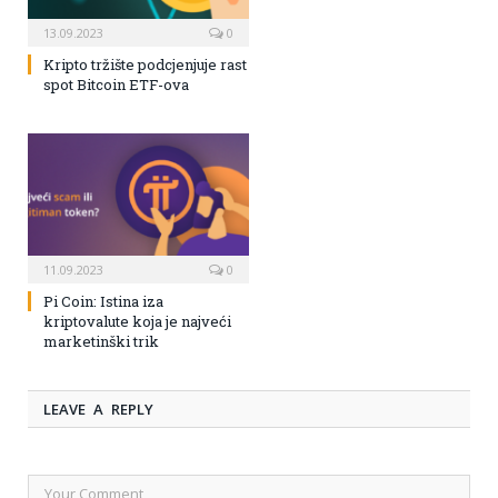
13.09.2023
0
Kripto tržište podcjenjuje rast
spot Bitcoin ETF-ova
11.09.2023
0
Pi Coin: Istina iza
kriptovalute koja je najveći
marketinški trik
LEAVE A REPLY