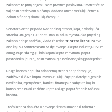
zakonom te primjenjiva u svim pravnim poslovima. Smatrat će se
valjanim sredstvom plaćanja, dodano onima već uključenim u
Zakon o financijskom uključivanju.”
Senator Sartori pripada Nacionalnoj stranci, koja je vladajuća
stranka Urugvaja i u Senatu ima 10 od 30 mjesta. Ako prijedlog
zakona dobije podršku, vlada će izdati
tri vrste licenci
za sve
one koji su zainteresirani za djelovanje u kripto industriji. Prvi im
omogućuje “da trguju bilo kojom kripto imovinom, poput
posrednika (burze), osim transakcija nefinancijskog podrijetla.”
Druga licenca dopušta odobrenoj stranci da “pohranjuje,
zadržava ili čuva kripto imovinu” i uključuje pružatelje digitalnih
novčanika, mjenjačnice, banke i financijske subjekte koji bi
korisnicima nudili različite kripto usluge poput štednih računa i
kredita.
Treća licenca dopušta izdavanje “kripto imovine ili tokena s