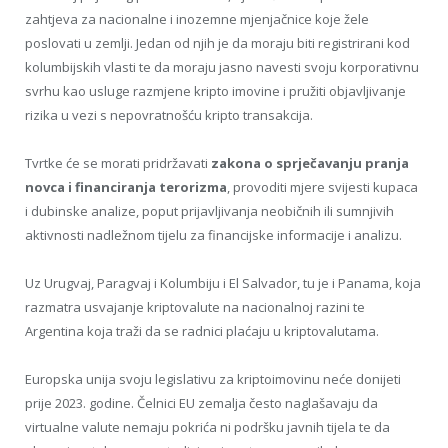
zahtjeva za nacionalne i inozemne mjenjačnice koje žele
poslovati u zemlji. Jedan od njih je da moraju biti registrirani kod
kolumbijskih vlasti te da moraju jasno navesti svoju korporativnu
svrhu kao usluge razmjene kripto imovine i pružiti objavljivanje
rizika u vezi s nepovratnošću kripto transakcija.
Tvrtke će se morati pridržavati
zakona o sprječavanju pranja
novca i financiranja terorizma
, provoditi mjere svijesti kupaca
i dubinske analize, poput prijavljivanja neobičnih ili sumnjivih
aktivnosti nadležnom tijelu za financijske informacije i analizu.
Uz Urugvaj, Paragvaj i Kolumbiju i El Salvador, tu je i Panama, koja
razmatra usvajanje kriptovalute na nacionalnoj razini te
Argentina koja traži da se radnici plaćaju u kriptovalutama.
Europska unija svoju legislativu za kriptoimovinu neće donijeti
prije 2023. godine. Čelnici EU zemalja često naglašavaju da
virtualne valute nemaju pokrića ni podršku javnih tijela te da