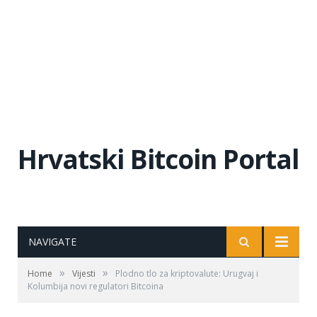
Hrvatski Bitcoin Portal
NAVIGATE
»
»
Home
Vijesti
Plodno tlo za kriptovalute: Urugvaj i
Kolumbija novi regulatori Bitcoina