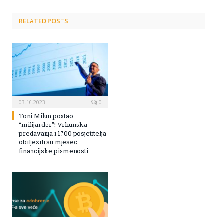
RELATED POSTS
03.10.2023
0
Toni Milun postao
“milijarder”! Vrhunska
predavanja i 1700 posjetitelja
obilježili su mjesec
financijske pismenosti