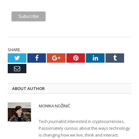
SHARE.
Twitter
Facebook
Google+
Pinterest
LinkedIn
Tumblr
Email
ABOUT AUTHOR
MONIKA NOŽINIĆ
Tech journalist interested in cryptocurrencies.
Passionately curious about the ways technology
is changing how we live, think and interact.