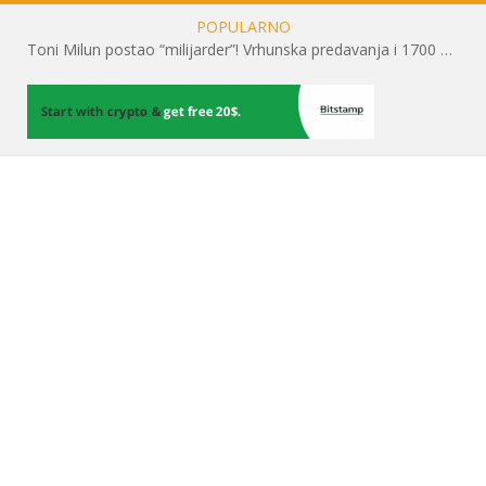
POPULARNO
Toni Milun postao “milijarder”! Vrhunska predavanja i 1700 posjetitelja obilježili su mjesec financijske pismenosti