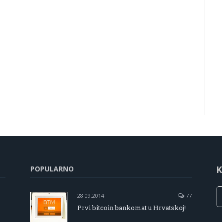
POPULARNO
K
28.09.2014
77
Prvi bitcoin bankomat u Hrvatskoj!