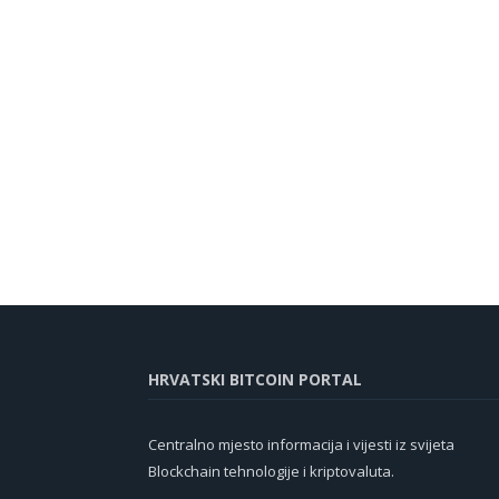
HRVATSKI BITCOIN PORTAL
Centralno mjesto informacija i vijesti iz svijeta
Blockchain tehnologije i kriptovaluta.