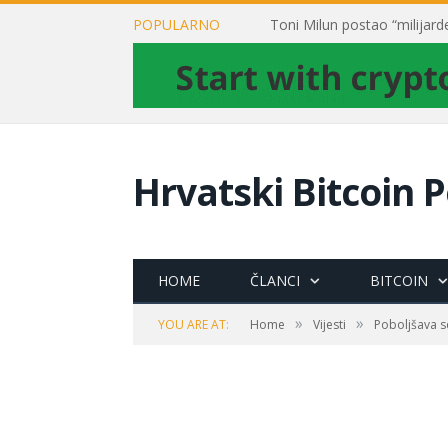
POPULARNO
Hrvatski Bitcoin P
HOME
ČLANCI
BITCOIN
»
»
YOU ARE AT:
Home
Vijesti
Poboljšava se