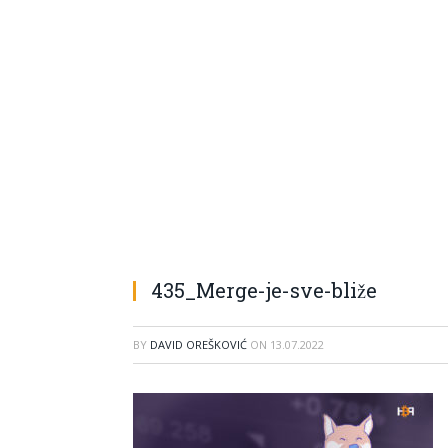
435_Merge-je-sve-bliže
BY
DAVID OREŠKOVIĆ
ON
13.07.2022