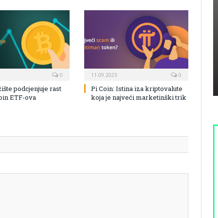
0
11.09.2023
0
žište podcjenjuje rast
Pi Coin: Istina iza kriptovalute
coin ETF-ova
koja je najveći marketinški trik