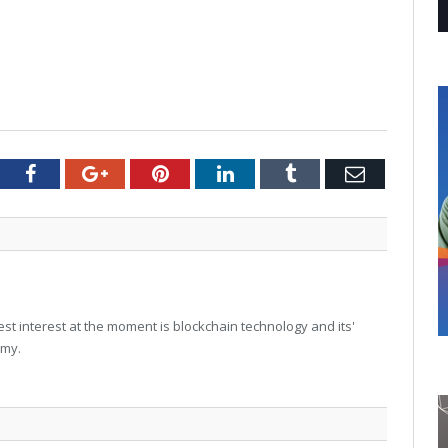
tter
Facebook
Google+
Pinterest
LinkedIn
Tumblr
Email
t interest at the moment is blockchain technology and its'
omy.