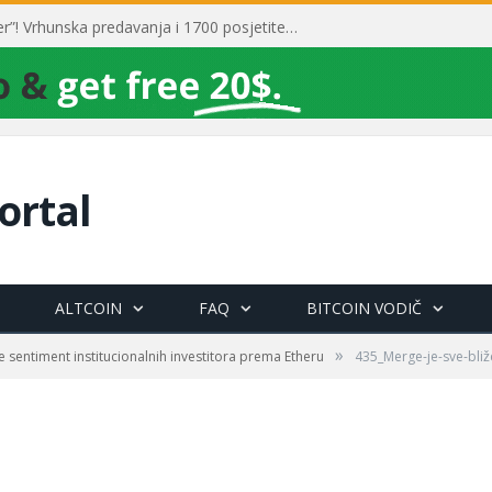
Toni Milun postao “milijarder”! Vrhunska predavanja i 1700 posjetitelja obilježili su mjesec financijske pismenosti
ortal
ALTCOIN
FAQ
BITCOIN VODIČ
»
 sentiment institucionalnih investitora prema Etheru
435_Merge-je-sve-bliž