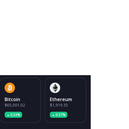
Bitcoin
Ethereum
$65,001.02
$1,919.35
0.34%
0.37%