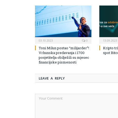
03.10.2023
0
13.09.2023
Toni Milun postao “milijarder”!
Kripto tr
Vrhunska predavanja i 1700
spot Bit
posjetitelja obilježili su mjesec
financijske pismenosti
LEAVE A REPLY