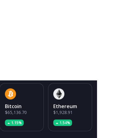
Bitcoin
Ethereum
$65,136.70
$1,928.91
1.15%
1.54%