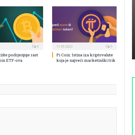
0
11.09.2023
0
žište podcjenjuje rast
Pi Coin: Istina iza kriptovalute
coin ETF-ova
koja je najveći marketinški trik