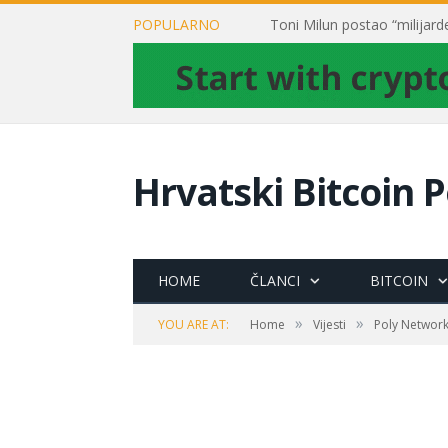
POPULARNO
Hrvatski Bitcoin P
HOME
ČLANCI
BITCOIN
»
»
YOU ARE AT:
Home
Vijesti
Poly Network