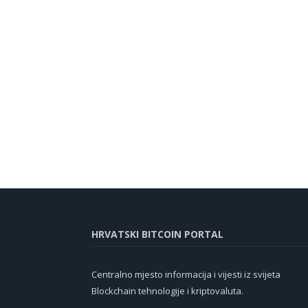
HRVATSKI BITCOIN PORTAL
Centralno mjesto informacija i vijesti iz svijeta
Blockchain tehnologije i kriptovaluta.