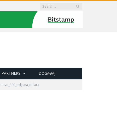
PARTNERS
DOGAĐAJI
otovo_300_milijuna_dolara