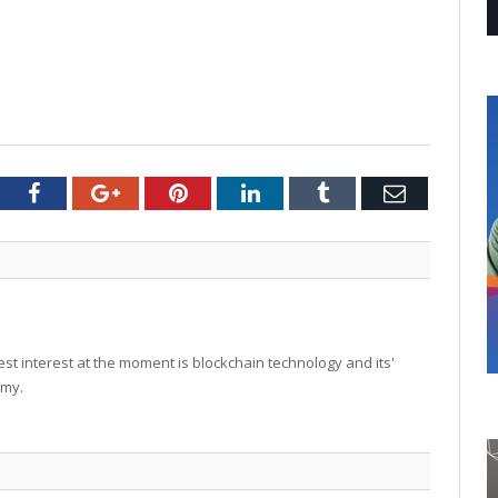
tter
Facebook
Google+
Pinterest
LinkedIn
Tumblr
Email
t interest at the moment is blockchain technology and its'
omy.