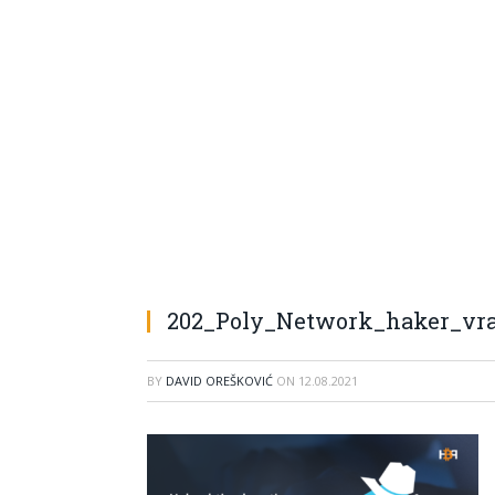
202_Poly_Network_haker_vrat
BY
DAVID OREŠKOVIĆ
ON
12.08.2021