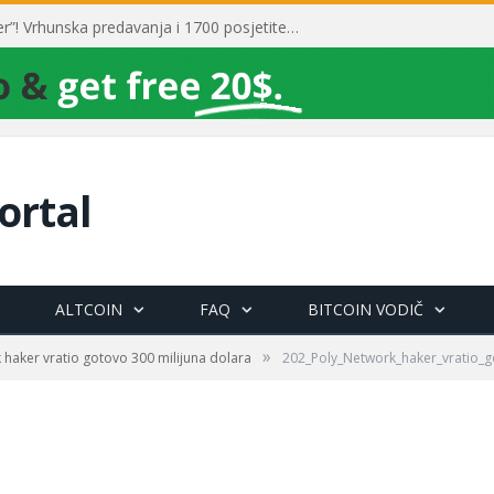
Toni Milun postao “milijarder”! Vrhunska predavanja i 1700 posjetitelja obilježili su mjesec financijske pismenosti
ortal
ALTCOIN
FAQ
BITCOIN VODIČ
»
 haker vratio gotovo 300 milijuna dolara
202_Poly_Network_haker_vratio_g