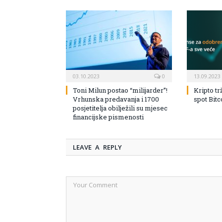
03.10.2023
0
13.09.2023
Toni Milun postao “milijarder”!
Kripto tr
Vrhunska predavanja i 1700
spot Bit
posjetitelja obilježili su mjesec
financijske pismenosti
LEAVE A REPLY