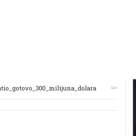
io_gotovo_300_milijuna_dolara
0