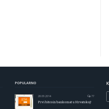
POPULARNO
K
28.09.2014
77
Prvi bitcoin bankomat u Hrvatskoj!