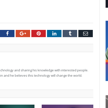
tter
Facebook
Google+
Pinterest
LinkedIn
Tumblr
Email
technology and sharing his knowledge with interested people.
in and he believes this technology will change the world.