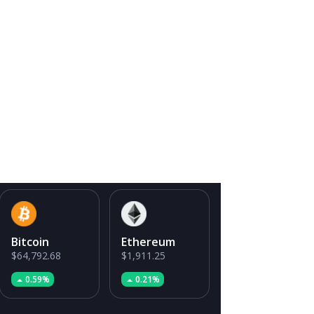
Bitcoin
Ethereum
$64,792.68
$1,911.25
0.59%
0.21%