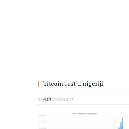
bitcoin rast u nigeriji
BY
ALEN
ON
21.12.2017