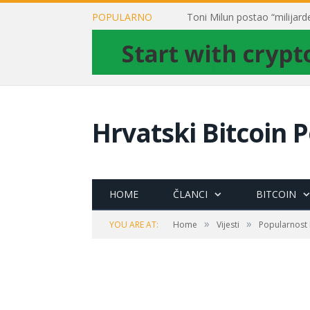
POPULARNO
Hrvatski Bitcoin P
HOME
ČLANCI
BITCOIN
»
»
YOU ARE AT:
Home
Vijesti
Popularnost B