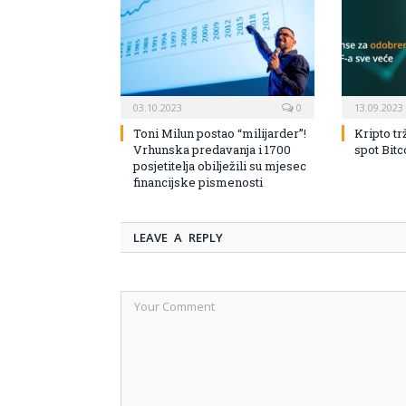
03.10.2023
0
13.09.2023
Toni Milun postao “milijarder”!
Kripto tr
Vrhunska predavanja i 1700
spot Bit
posjetitelja obilježili su mjesec
financijske pismenosti
LEAVE A REPLY