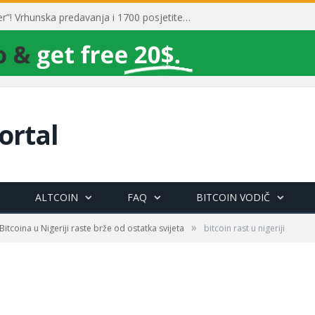
Toni Milun postao “milijarder”! Vrhunska predavanja i 1700 posjetitelja obilježili su mjesec financijske pismenosti
ortal
ALTCOIN
FAQ
BITCOIN VODIČ
»
itcoina u Nigeriji raste brže od ostatka svijeta
bitcoin rast u nigeriji