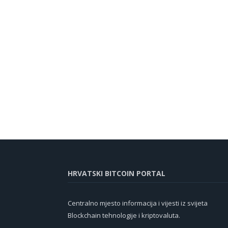
HRVATSKI BITCOIN PORTAL
Centralno mjesto informacija i vijesti iz svijeta
Blockchain tehnologije i kriptovaluta.