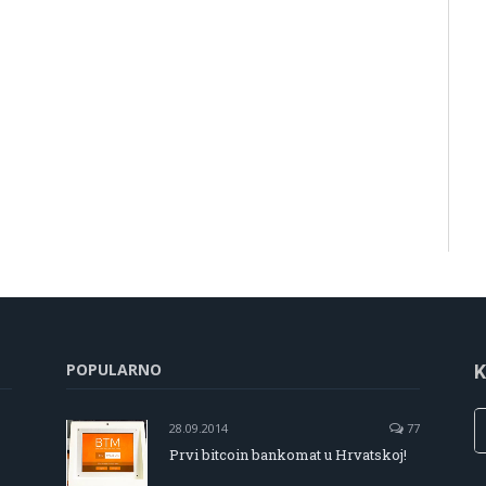
POPULARNO
K
28.09.2014
77
Prvi bitcoin bankomat u Hrvatskoj!