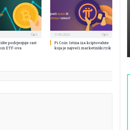
0
11.09.2023
0
žište podcjenjuje rast
Pi Coin: Istina iza kriptovalute
coin ETF-ova
koja je najveći marketinški trik