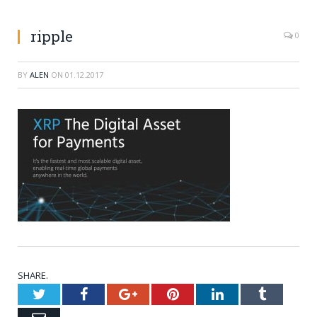
ripple
0
BY
ALEN
ON
01.12.2017
SHARE.
Twitter
Facebook
Google+
Pinterest
LinkedIn
Tumblr