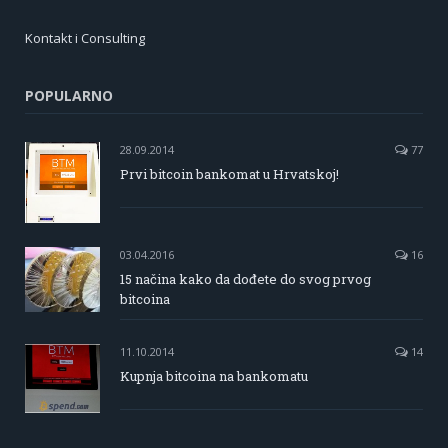
Kontakt i Consulting
POPULARNO
28.09.2014
77
Prvi bitcoin bankomat u Hrvatskoj!
03.04.2016
16
15 načina kako da dođete do svog prvog
bitcoina
11.10.2014
14
Kupnja bitcoina na bankomatu