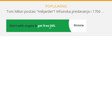
POPULARNO
Toni Milun postao “milijarder”! Vrhunska predavanja i 1700 posjetitelja obilježili su mjesec financijske pismenosti