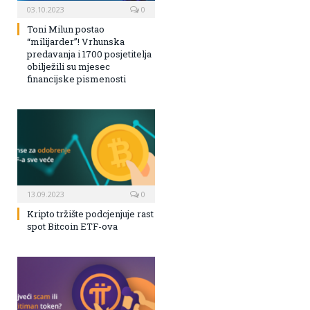
03.10.2023
0
Toni Milun postao
“milijarder”! Vrhunska
predavanja i 1700 posjetitelja
obilježili su mjesec
financijske pismenosti
13.09.2023
0
Kripto tržište podcjenjuje rast
spot Bitcoin ETF-ova