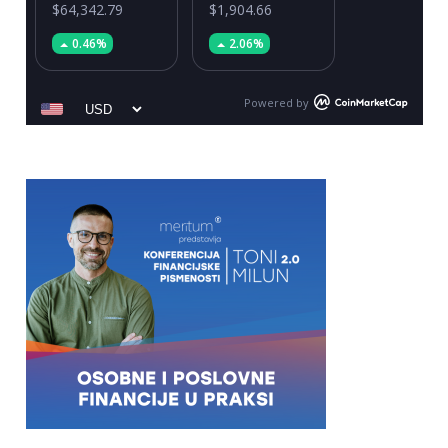
$64,342.79
$1,904.66
0.46%
2.06%
Powered by