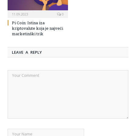
11.09.2023
0
Pi Coin: Istina iza
kriptovalute koja je najveći
marketinški trik
LEAVE A REPLY