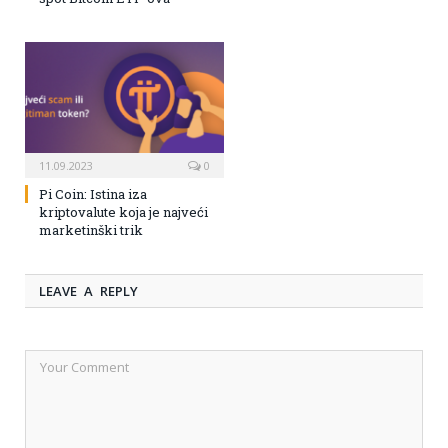
11.09.2023
0
Pi Coin: Istina iza
kriptovalute koja je najveći
marketinški trik
LEAVE A REPLY