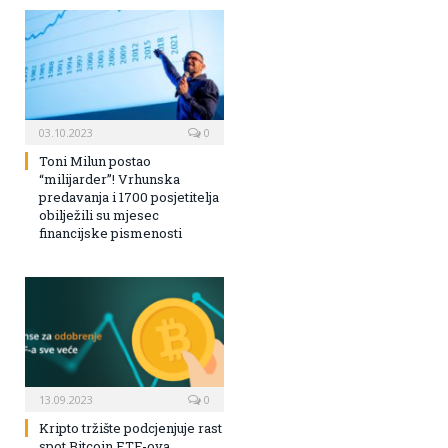
03.10.2023
0
Toni Milun postao
“milijarder”! Vrhunska
predavanja i 1700 posjetitelja
obilježili su mjesec
financijske pismenosti
13.09.2023
0
Kripto tržište podcjenjuje rast
spot Bitcoin ETF-ova