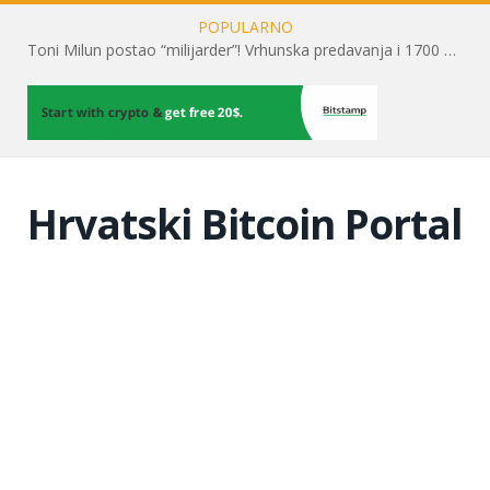
POPULARNO
Toni Milun postao “milijarder”! Vrhunska predavanja i 1700 posjetitelja obilježili su mjesec financijske pismenosti
Hrvatski Bitcoin Portal