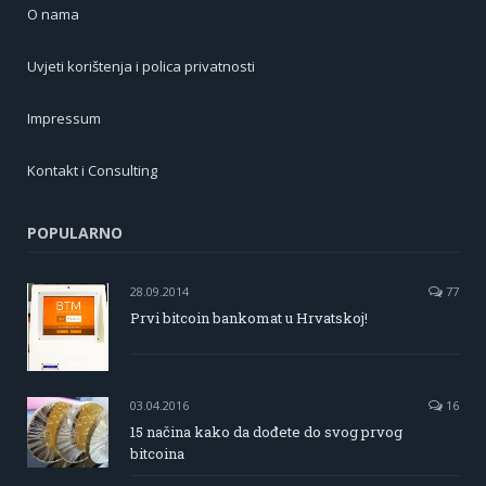
O nama
Uvjeti korištenja i polica privatnosti
Impressum
Kontakt i Consulting
POPULARNO
28.09.2014
77
Prvi bitcoin bankomat u Hrvatskoj!
03.04.2016
16
15 načina kako da dođete do svog prvog
bitcoina