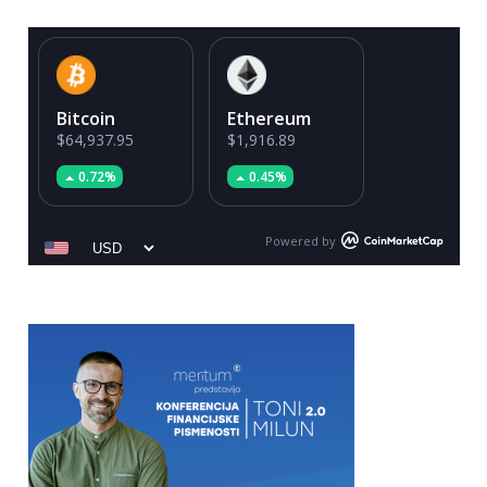
Bitcoin
Ethereum
$64,937.95
$1,916.89
0.72%
0.45%
Powered by