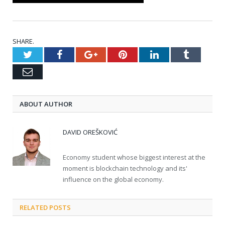
SHARE.
Twitter
Facebook
Google+
Pinterest
LinkedIn
Tumblr
Email
ABOUT AUTHOR
DAVID OREŠKOVIĆ
Economy student whose biggest interest at the
moment is blockchain technology and its'
influence on the global economy.
RELATED POSTS