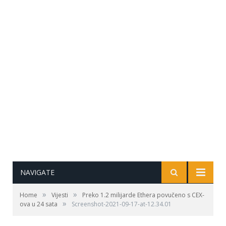
NAVIGATE
»
»
Home
Vijesti
Preko 1.2 milijarde Ethera povučeno s CEX-
»
ova u 24 sata
Screenshot-2021-09-17-at-12.34.01