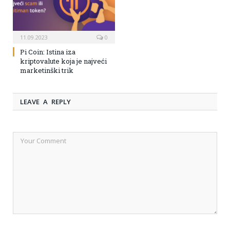
11.09.2023
0
Pi Coin: Istina iza
kriptovalute koja je najveći
marketinški trik
LEAVE A REPLY