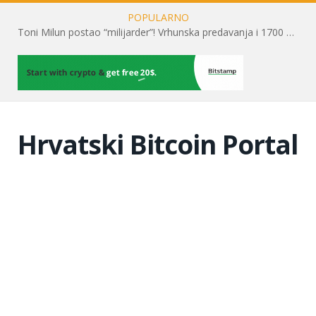
POPULARNO
Toni Milun postao “milijarder”! Vrhunska predavanja i 1700 posjetitelja obilježili su mjesec financijske pismenosti
Hrvatski Bitcoin Portal