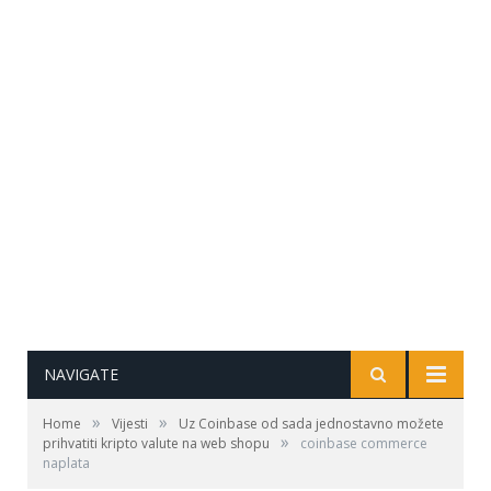
NAVIGATE
»
»
Home
Vijesti
Uz Coinbase od sada jednostavno možete
»
prihvatiti kripto valute na web shopu
coinbase commerce
naplata