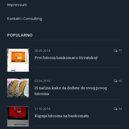
Impressum
Kontakt i Consulting
POPULARNO
28.09.2014
77
Prvi bitcoin bankomat u Hrvatskoj!
03.04.2016
16
15 načina kako da dođete do svog prvog
bitcoina
11.10.2014
14
Kupnja bitcoina na bankomatu