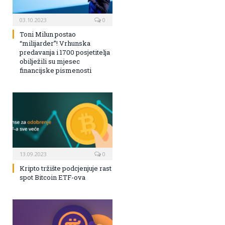
03.10.2023
0
Toni Milun postao
“milijarder”! Vrhunska
predavanja i 1700 posjetitelja
obilježili su mjesec
financijske pismenosti
13.09.2023
0
Kripto tržište podcjenjuje rast
spot Bitcoin ETF-ova