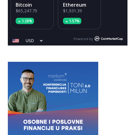
Bitcoin
Ethereum
$65,247.79
$1,931.39
1.28%
1.57%
Powered by