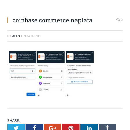
coinbase commerce naplata
0
BY
ALEN
ON
14.02.2018
SHARE.
Twitter
Facebook
Google+
Pinterest
LinkedIn
Tumblr