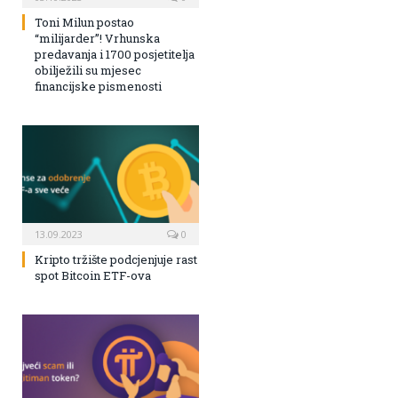
Toni Milun postao
“milijarder”! Vrhunska
predavanja i 1700 posjetitelja
obilježili su mjesec
financijske pismenosti
13.09.2023
0
Kripto tržište podcjenjuje rast
spot Bitcoin ETF-ova