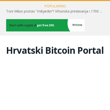
POPULARNO
Toni Milun postao “milijarder”! Vrhunska predavanja i 1700 posjetitelja obilježili su mjesec financijske pismenosti
Hrvatski Bitcoin Portal