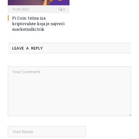
11.09.2023
0
Pi Coin: Istina iza
kriptovalute koja je najveći
marketinški trik
LEAVE A REPLY