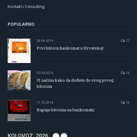
Kontakt i Consulting
POPULARNO
28.09.2014
77
Prvi bitcoin bankomat u Hrvatskoj!
03.04.2016
16
15 načina kako da dođete do svog prvog
bitcoina
11.10.2014
14
Kupnja bitcoina na bankomatu
KOLOVOZ, 2026