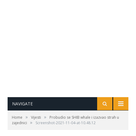
NAVIGATE
»
»
Home
Vijesti
Probudio se SHIB whale i izazvao strah u
»
zajednici
Screenshot-2021-11-04-at-10.48.12