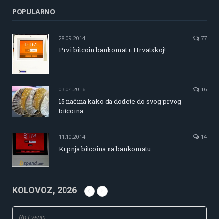
POPULARNO
28.09.2014
77
Prvi bitcoin bankomat u Hrvatskoj!
03.04.2016
16
15 načina kako da dođete do svog prvog
bitcoina
11.10.2014
14
Kupnja bitcoina na bankomatu
KOLOVOZ, 2026
No Events