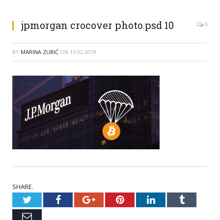
jpmorgan crocover photo.psd 10
0
BY
MARINA ZUBIĆ
ON
15.02.2019
SHARE.
Twitter
Facebook
Google+
Pinterest
LinkedIn
Tumblr
Email