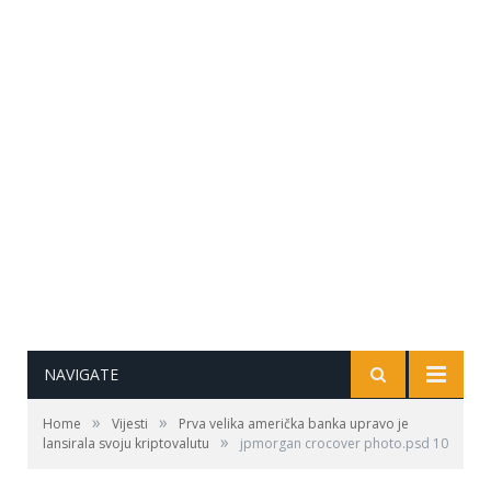
NAVIGATE
»
»
Home
Vijesti
Prva velika američka banka upravo je
»
lansirala svoju kriptovalutu
jpmorgan crocover photo.psd 10