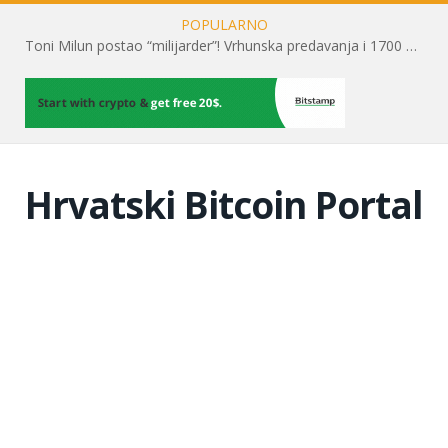
POPULARNO
Toni Milun postao “milijarder”! Vrhunska predavanja i 1700 posjetitelja obilježili su mjesec financijske pismenosti
Hrvatski Bitcoin Portal