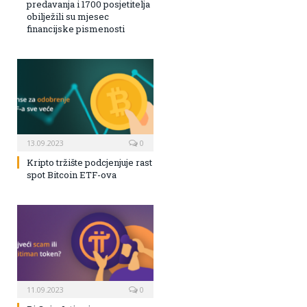
predavanja i 1700 posjetitelja
obilježili su mjesec
financijske pismenosti
13.09.2023
0
Kripto tržište podcjenjuje rast
spot Bitcoin ETF-ova
11.09.2023
0