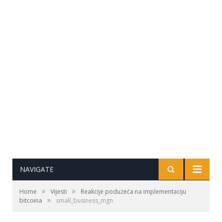
NAVIGATE
»
»
Home
Vijesti
Reakcije poduzeća na implementaciju
»
bitcoina
small_business_mgn