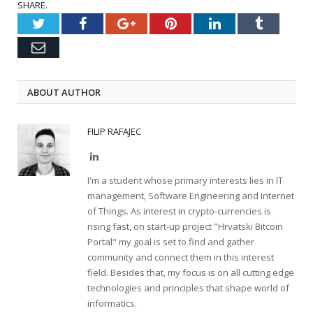
SHARE.
Twitter
Facebook
Google+
Pinterest
LinkedIn
Tumblr
Email
ABOUT AUTHOR
FILIP RAFAJEC
LinkedIn
I'm a student whose primary interests lies in IT
management, Software Engineering and Internet
of Things. As interest in crypto-currencies is
rising fast, on start-up project "Hrvatski Bitcoin
Portal" my goal is set to find and gather
community and connect them in this interest
field. Besides that, my focus is on all cutting edge
technologies and principles that shape world of
informatics.