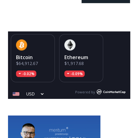
Bitcoin
Ethereum
$64,912.67
$1,917.68
-0.02%
-0.09%
Powered by