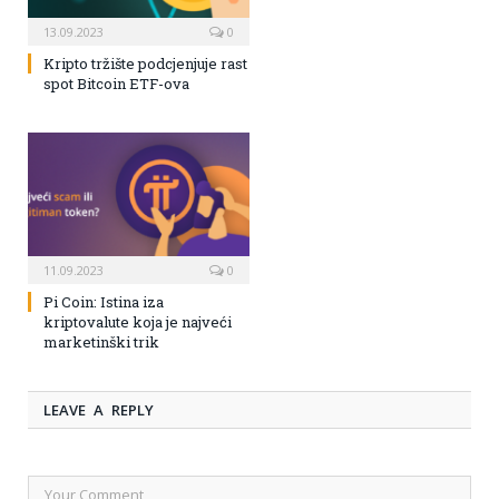
13.09.2023
0
Kripto tržište podcjenjuje rast
spot Bitcoin ETF-ova
11.09.2023
0
Pi Coin: Istina iza
kriptovalute koja je najveći
marketinški trik
LEAVE A REPLY