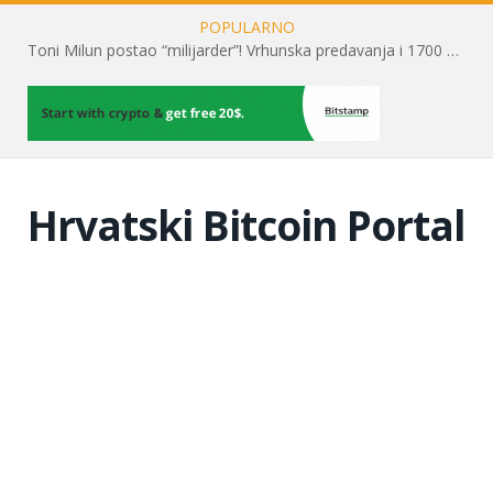
POPULARNO
Toni Milun postao “milijarder”! Vrhunska predavanja i 1700 posjetitelja obilježili su mjesec financijske pismenosti
Hrvatski Bitcoin Portal