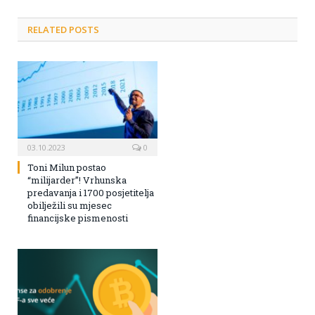
RELATED POSTS
03.10.2023
0
Toni Milun postao
“milijarder”! Vrhunska
predavanja i 1700 posjetitelja
obilježili su mjesec
financijske pismenosti