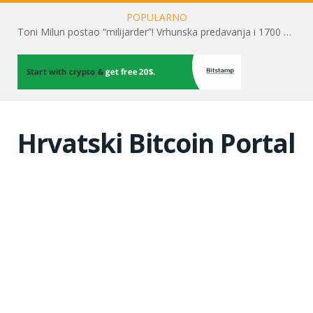
POPULARNO
Toni Milun postao “milijarder”! Vrhunska predavanja i 1700 posjetitelja obilježili su mjesec financijske pismenosti
Hrvatski Bitcoin Portal