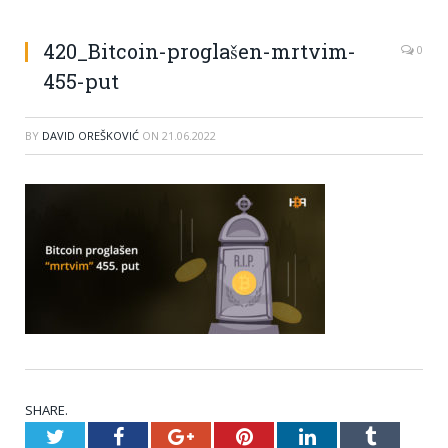
420_Bitcoin-proglašen-mrtvim-
0
455-put
BY
DAVID OREŠKOVIĆ
ON
21.06.2022
SHARE.
Twitter
Facebook
Google+
Pinterest
LinkedIn
Tumblr