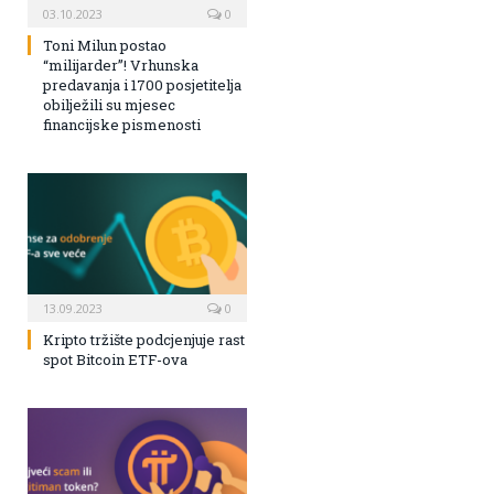
03.10.2023
0
Toni Milun postao
“milijarder”! Vrhunska
predavanja i 1700 posjetitelja
obilježili su mjesec
financijske pismenosti
13.09.2023
0
Kripto tržište podcjenjuje rast
spot Bitcoin ETF-ova