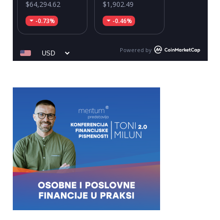
$64,294.62
$1,902.49
-0.73%
-0.46%
Powered by