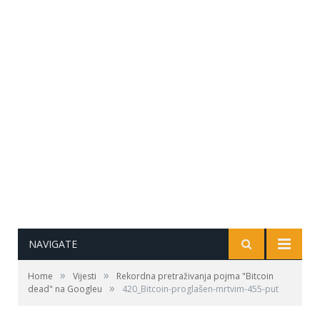
NAVIGATE
»
»
Home
Vijesti
Rekordna pretraživanja pojma "Bitcoin
»
dead" na Googleu
420_Bitcoin-proglašen-mrtvim-455-put