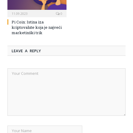
11.09.2023
0
Pi Coin: Istina iza
kriptovalute koja je najveći
marketinški trik
LEAVE A REPLY