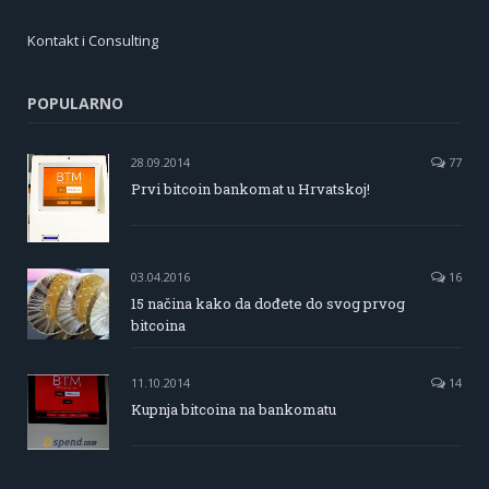
Kontakt i Consulting
POPULARNO
28.09.2014
77
Prvi bitcoin bankomat u Hrvatskoj!
03.04.2016
16
15 načina kako da dođete do svog prvog
bitcoina
11.10.2014
14
Kupnja bitcoina na bankomatu