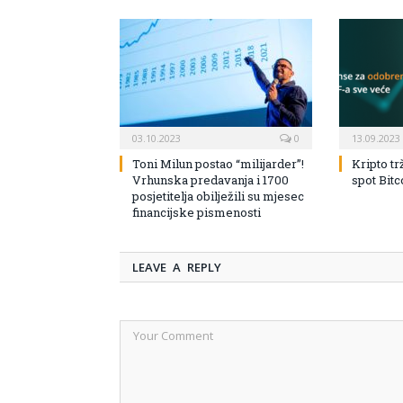
03.10.2023
0
13.09.2023
Toni Milun postao “milijarder”!
Kripto tr
Vrhunska predavanja i 1700
spot Bit
posjetitelja obilježili su mjesec
financijske pismenosti
LEAVE A REPLY