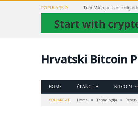
POPULARNO
Hrvatski Bitcoin P
HOME
ČLANCI
BITCOIN
»
»
YOU ARE AT:
Home
Tehnologija
Reserv