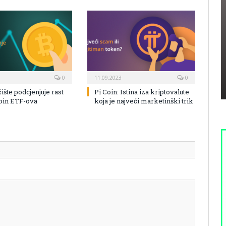
0
11.09.2023
0
žište podcjenjuje rast
Pi Coin: Istina iza kriptovalute
coin ETF-ova
koja je najveći marketinški trik