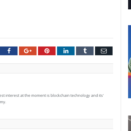
tter
Facebook
Google+
Pinterest
LinkedIn
Tumblr
Email
t interest at the moment is blockchain technology and its'
omy.