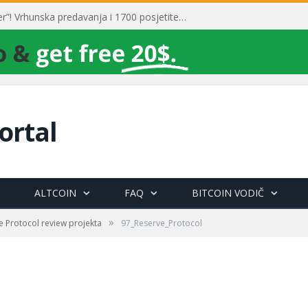
Toni Milun postao “milijarder”! Vrhunska predavanja i 1700 posjetitelja obilježili su mjesec financijske pismenosti
ortal
ALTCOIN
FAQ
BITCOIN VODIČ
»
e Protocol review projekta
97_Reserve_Protocol