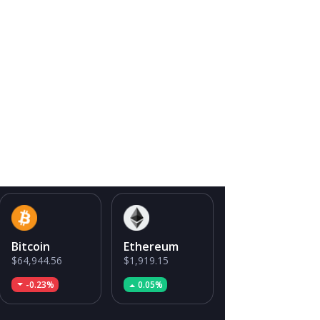
Bitcoin
Ethereum
$64,944.56
$1,919.15
-0.23%
0.05%