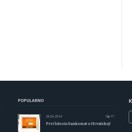
POPULARNO
K
28.09.2014
77
Prvi bitcoin bankomat u Hrvatskoj!