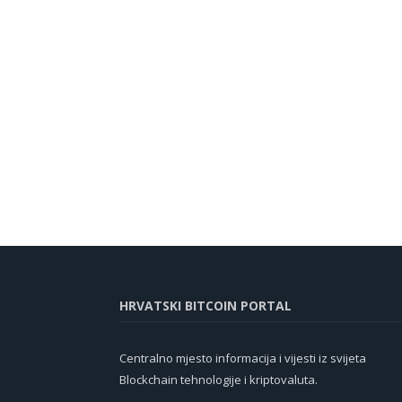
HRVATSKI BITCOIN PORTAL
Centralno mjesto informacija i vijesti iz svijeta
Blockchain tehnologije i kriptovaluta.