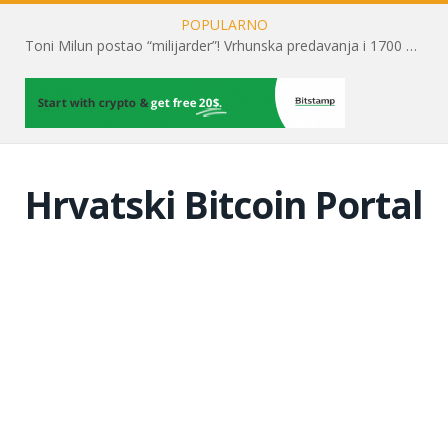
POPULARNO
Toni Milun postao “milijarder”! Vrhunska predavanja i 1700 posjetitelja obilježili su mjesec financijske pismenosti
Hrvatski Bitcoin Portal