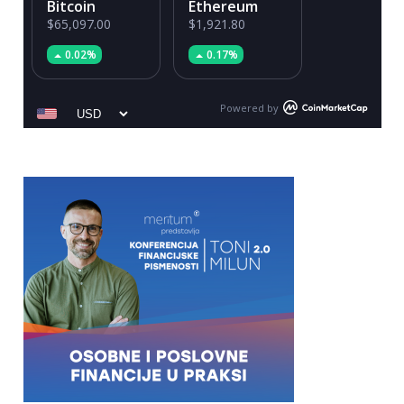
Bitcoin
Ethereum
$65,097.00
$1,921.80
0.02%
0.17%
Powered by