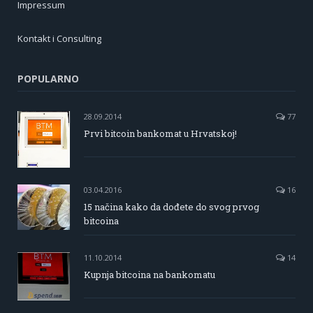
Impressum
Kontakt i Consulting
POPULARNO
28.09.2014
77
Prvi bitcoin bankomat u Hrvatskoj!
03.04.2016
16
15 načina kako da dođete do svog prvog
bitcoina
11.10.2014
14
Kupnja bitcoina na bankomatu