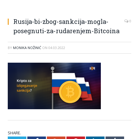
Rusija-bi-zbog-sankcija-mogla-
0
posegnuti-za-rudarenjem-Bitcoina
BY
MONIKA NOŽINIĆ
ON
04.03.2022
SHARE.