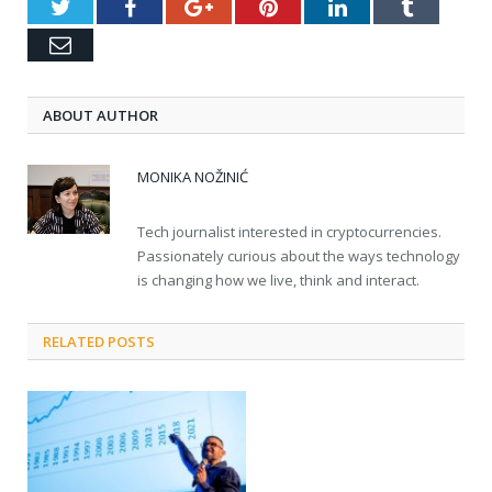
Twitter
Facebook
Google+
Pinterest
LinkedIn
Tumblr
Email
ABOUT AUTHOR
MONIKA NOŽINIĆ
Tech journalist interested in cryptocurrencies.
Passionately curious about the ways technology
is changing how we live, think and interact.
RELATED POSTS