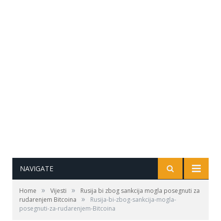
NAVIGATE
»
»
Home
Vijesti
Rusija bi zbog sankcija mogla posegnuti za
»
rudarenjem Bitcoina
Rusija-bi-zbog-sankcija-mogla-
posegnuti-za-rudarenjem-Bitcoina