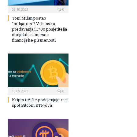
03.10.2023
0
Toni Milun postao
“milijarder”! Vrhunska
predavanja i 1700 posjetitelja
obilježili su mjesec
financijske pismenosti
13.09.2023
0
Kripto tržište podcjenjuje rast
spot Bitcoin ETF-ova