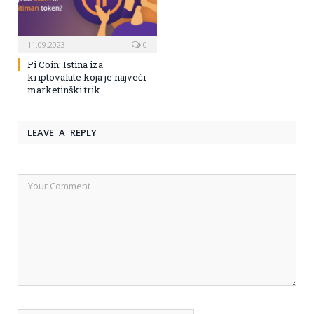
11.09.2023
0
Pi Coin: Istina iza
kriptovalute koja je najveći
marketinški trik
LEAVE A REPLY