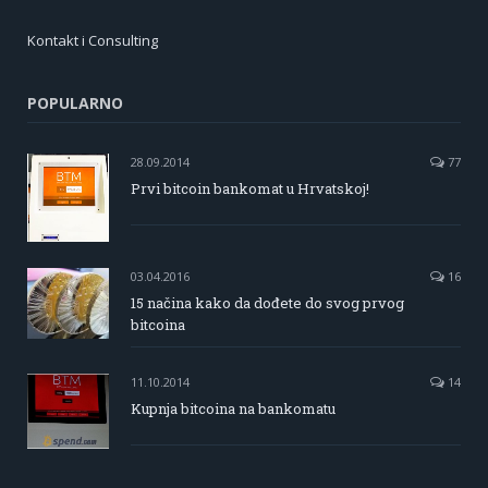
Kontakt i Consulting
POPULARNO
28.09.2014
77
Prvi bitcoin bankomat u Hrvatskoj!
03.04.2016
16
15 načina kako da dođete do svog prvog
bitcoina
11.10.2014
14
Kupnja bitcoina na bankomatu