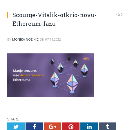
Scourge-Vitalik-otkrio-novu-
0
Ethereum-fazu
BY
MONIKA NOŽINIĆ
ON
07.11.2022
SHARE.
Twitter
Facebook
Google+
Pinterest
LinkedIn
Tumblr