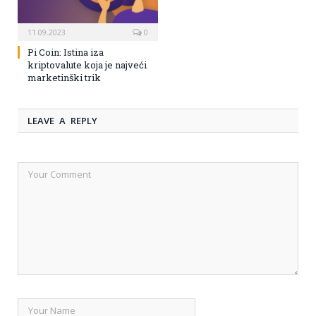
11.09.2023
0
Pi Coin: Istina iza
kriptovalute koja je najveći
marketinški trik
LEAVE A REPLY