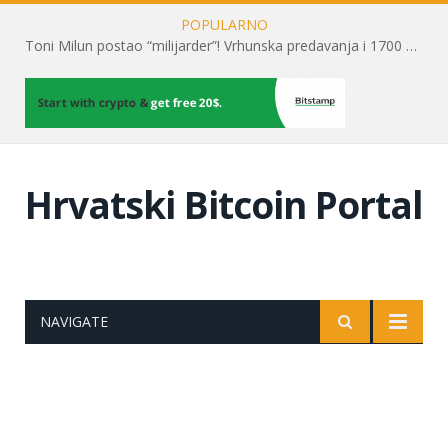
POPULARNO
Toni Milun postao “milijarder”! Vrhunska predavanja i 1700 posjetitelja obilježili su mjesec financijske pismenosti
Hrvatski Bitcoin Portal
NAVIGATE