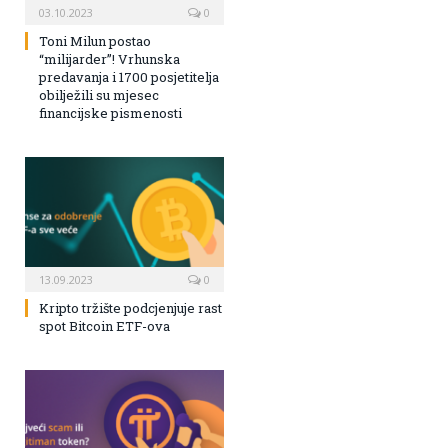
03.10.2023
0
Toni Milun postao
“milijarder”! Vrhunska
predavanja i 1700 posjetitelja
obilježili su mjesec
financijske pismenosti
13.09.2023
0
Kripto tržište podcjenjuje rast
spot Bitcoin ETF-ova