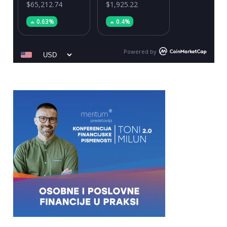
$65,212.74
$1,925.22
0.63%
0.4%
Powered by