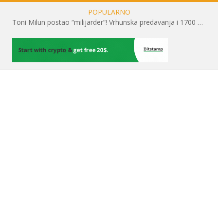
POPULARNO
Toni Milun postao “milijarder”! Vrhunska predavanja i 1700 posjetitelja obilježili su mjesec financijske pismenosti