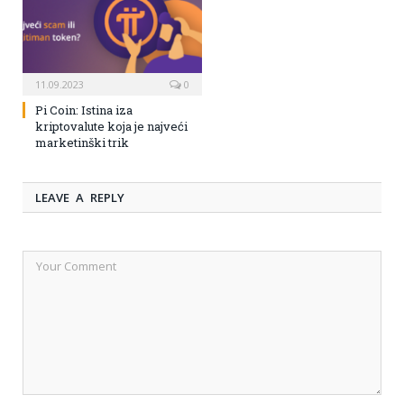
11.09.2023
0
Pi Coin: Istina iza
kriptovalute koja je najveći
marketinški trik
LEAVE A REPLY