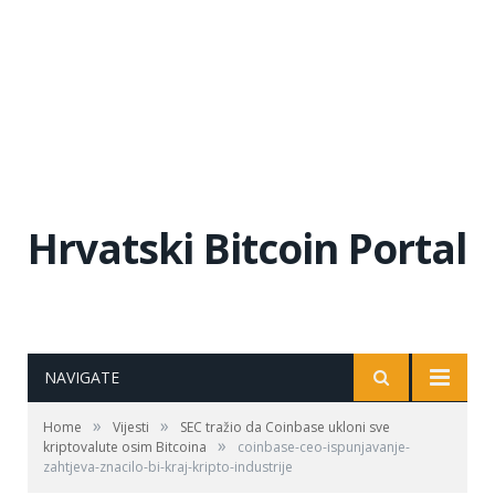
Hrvatski Bitcoin Portal
NAVIGATE
»
»
Home
Vijesti
SEC tražio da Coinbase ukloni sve
»
kriptovalute osim Bitcoina
coinbase-ceo-ispunjavanje-
zahtjeva-znacilo-bi-kraj-kripto-industrije