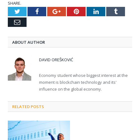
SHARE.
Twitter
Facebook
Google+
Pinterest
LinkedIn
Tumblr
Email
ABOUT AUTHOR
DAVID OREŠKOVIĆ
Economy student whose biggest interest at the
moment is blockchain technology and its'
influence on the global economy.
RELATED POSTS