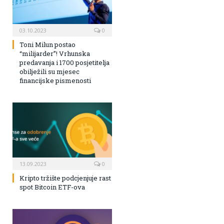
03.10.2023
0
Toni Milun postao
“milijarder”! Vrhunska
predavanja i 1700 posjetitelja
obilježili su mjesec
financijske pismenosti
13.09.2023
0
Kripto tržište podcjenjuje rast
spot Bitcoin ETF-ova