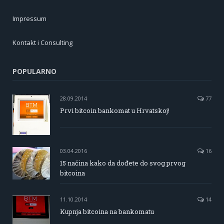
Impressum
Kontakt i Consulting
POPULARNO
28.09.2014
77
Prvi bitcoin bankomat u Hrvatskoj!
03.04.2016
16
15 načina kako da dođete do svog prvog
bitcoina
11.10.2014
14
Kupnja bitcoina na bankomatu