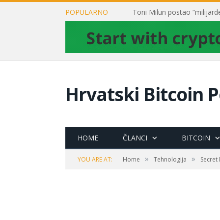
POPULARNO
Hrvatski Bitcoin P
HOME
ČLANCI
BITCOIN
»
»
YOU ARE AT:
Home
Tehnologija
Secret