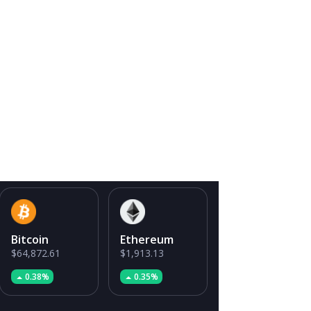
Bitcoin
Ethereum
$64,872.61
$1,913.13
0.38%
0.35%