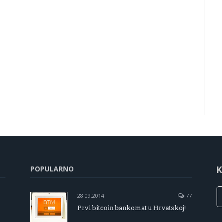
POPULARNO
K
28.09.2014
77
Prvi bitcoin bankomat u Hrvatskoj!