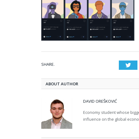
SHARE.
Twi
ABOUT AUTHOR
DAVID OREŠKOVIĆ
Economy student whose bigges
influence on the global econ