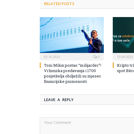
RELATED POSTS
03.10.2023
0
13.09.2023
Toni Milun postao “milijarder”!
Kripto tr
Vrhunska predavanja i 1700
spot Bit
posjetitelja obilježili su mjesec
financijske pismenosti
LEAVE A REPLY