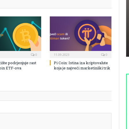
0
11.09.2023
0
žište podcjenjuje rast
Pi Coin: Istina iza kriptovalute
coin ETF-ova
koja je najveći marketinški trik