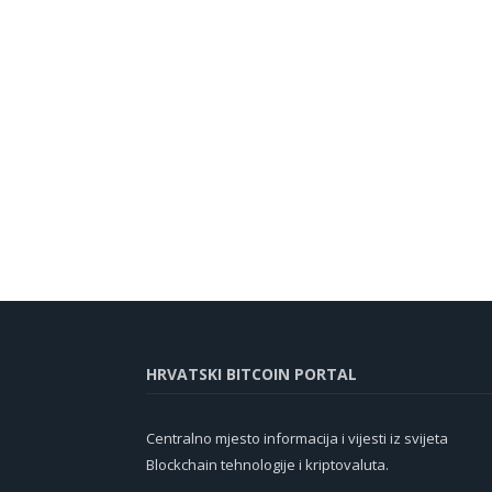
HRVATSKI BITCOIN PORTAL
Centralno mjesto informacija i vijesti iz svijeta
Blockchain tehnologije i kriptovaluta.