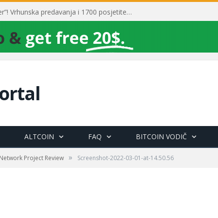
Toni Milun postao “milijarder”! Vrhunska predavanja i 1700 posjetitelja obilježili su mjesec financijske pismenosti
ortal
ALTCOIN
FAQ
BITCOIN VODIČ
»
 Network Project Review
Screenshot-2022-03-01-at-14.50.56