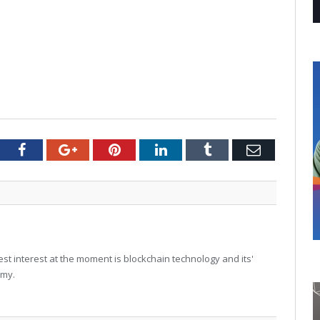
tter
Facebook
Google+
Pinterest
LinkedIn
Tumblr
Email
t interest at the moment is blockchain technology and its'
omy.