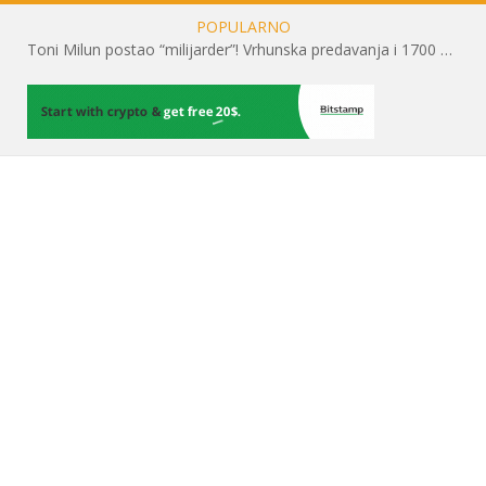
POPULARNO
Toni Milun postao “milijarder”! Vrhunska predavanja i 1700 posjetitelja obilježili su mjesec financijske pismenosti