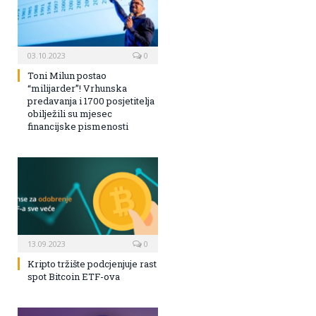
03.10.2023
0
Toni Milun postao
“milijarder”! Vrhunska
predavanja i 1700 posjetitelja
obilježili su mjesec
financijske pismenosti
13.09.2023
0
Kripto tržište podcjenjuje rast
spot Bitcoin ETF-ova