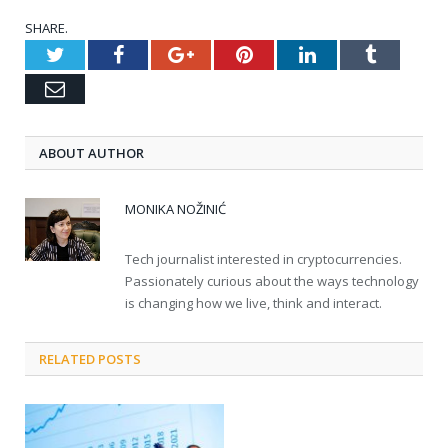
SHARE.
Twitter
Facebook
Google+
Pinterest
LinkedIn
Tumblr
Email
ABOUT AUTHOR
MONIKA NOŽINIĆ
Tech journalist interested in cryptocurrencies.
Passionately curious about the ways technology
is changing how we live, think and interact.
RELATED POSTS