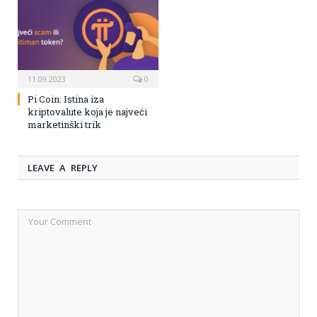
11.09.2023
0
Pi Coin: Istina iza
kriptovalute koja je najveći
marketinški trik
LEAVE A REPLY