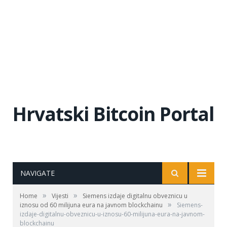
Hrvatski Bitcoin Portal
NAVIGATE
»
»
Home
Vijesti
Siemens izdaje digitalnu obveznicu u
»
iznosu od 60 milijuna eura na javnom blockchainu
Siemens-
izdaje-digitalnu-obveznicu-u-iznosu-60-milijuna-eura-na-javnom-
blockchainu