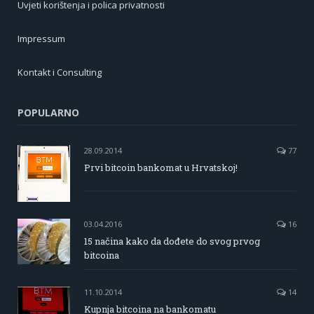
Uvjeti korištenja i polica privatnosti
Impressum
Kontakt i Consulting
POPULARNO
28.09.2014
77
Prvi bitcoin bankomat u Hrvatskoj!
03.04.2016
16
15 načina kako da dođete do svog prvog
bitcoina
11.10.2014
14
Kupnja bitcoina na bankomatu