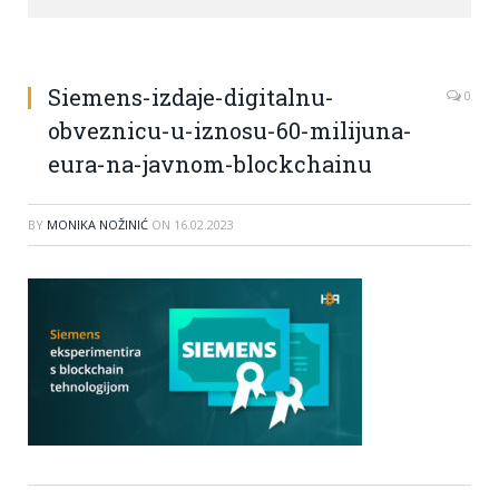
Siemens-izdaje-digitalnu-
0
obveznicu-u-iznosu-60-milijuna-
eura-na-javnom-blockchainu
BY
MONIKA NOŽINIĆ
ON
16.02.2023