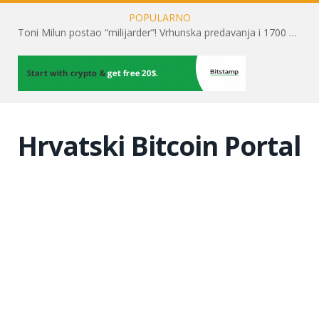
POPULARNO
Toni Milun postao “milijarder”! Vrhunska predavanja i 1700 posjetitelja obilježili su mjesec financijske pismenosti
Hrvatski Bitcoin Portal