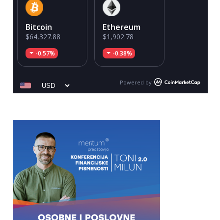
Bitcoin
Ethereum
$64,327.88
$1,902.78
-0.57%
-0.38%
Powered by