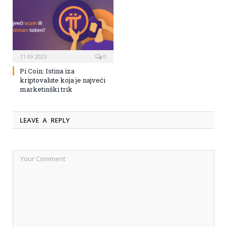
11.09.2023
0
Pi Coin: Istina iza
kriptovalute koja je najveći
marketinški trik
LEAVE A REPLY