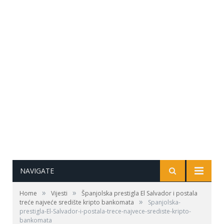
NAVIGATE
»
»
Home
Vijesti
Španjolska prestigla El Salvador i postala
»
treće najveće središte kripto bankomata
Spanjolska-
prestigla-El-Salvador-i-postala-trece-najvece-srediste-kripto-
bankomata