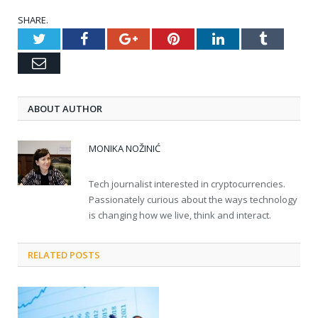
SHARE.
Twitter
Facebook
Google+
Pinterest
LinkedIn
Tumblr
Email
ABOUT AUTHOR
MONIKA NOŽINIĆ
Tech journalist interested in cryptocurrencies.
Passionately curious about the ways technology
is changing how we live, think and interact.
RELATED POSTS