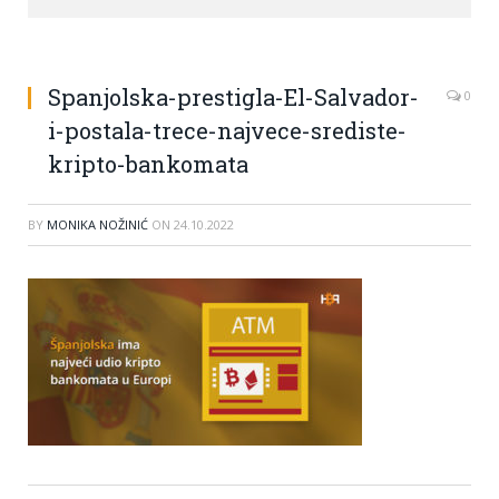
Spanjolska-prestigla-El-Salvador-
0
i-postala-trece-najvece-srediste-
kripto-bankomata
BY
MONIKA NOŽINIĆ
ON
24.10.2022