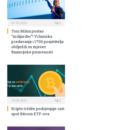
03.10.2023
0
Toni Milun postao
“milijarder”! Vrhunska
predavanja i 1700 posjetitelja
obilježili su mjesec
financijske pismenosti
13.09.2023
0
Kripto tržište podcjenjuje rast
spot Bitcoin ETF-ova