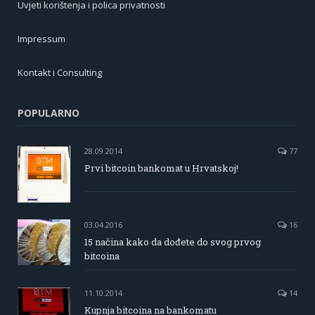
Uvjeti korištenja i polica privatnosti
Impressum
Kontakt i Consulting
POPULARNO
28.09.2014
77
Prvi bitcoin bankomat u Hrvatskoj!
03.04.2016
16
15 načina kako da dođete do svog prvog
bitcoina
11.10.2014
14
Kupnja bitcoina na bankomatu