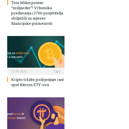
Toni Milun postao
“milijarder”! Vrhunska
predavanja i 1700 posjetitelja
obilježili su mjesec
financijske pismenosti
13.09.2023
0
Kripto tržište podcjenjuje rast
spot Bitcoin ETF-ova