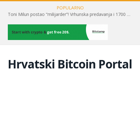
POPULARNO
Toni Milun postao “milijarder”! Vrhunska predavanja i 1700 posjetitelja obilježili su mjesec financijske pismenosti
Hrvatski Bitcoin Portal