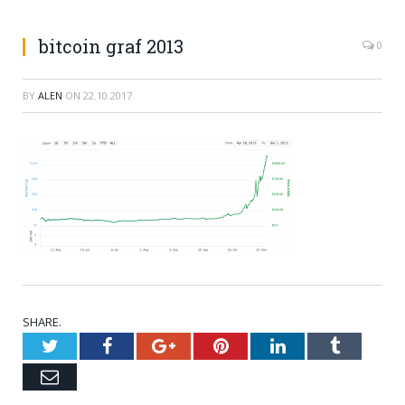
bitcoin graf 2013
0
BY
ALEN
ON
22.10.2017
SHARE.
Twitter
Facebook
Google+
Pinterest
LinkedIn
Tumblr
Email