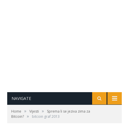
NAVIGATE
»
»
Home
Vijesti
Sprema li se jeziva zima za
»
Bitcoin?
bitcoin graf 2013