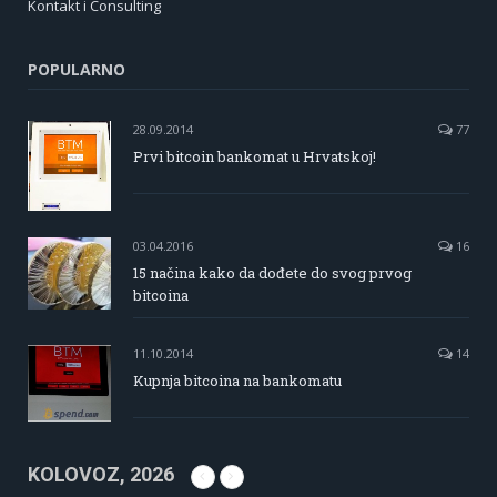
Kontakt i Consulting
POPULARNO
28.09.2014
77
Prvi bitcoin bankomat u Hrvatskoj!
03.04.2016
16
15 načina kako da dođete do svog prvog
bitcoina
11.10.2014
14
Kupnja bitcoina na bankomatu
KOLOVOZ, 2026