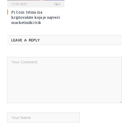
11.09.2023
0
Pi Coin: Istina iza
kriptovalute koja je najveći
marketinški trik
LEAVE A REPLY