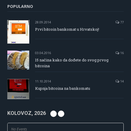
POPULARNO
28.09.2014
77
Prvi bitcoin bankomat u Hrvatskoj!
03.04.2016
16
15 načina kako da dođete do svog prvog
bitcoina
11.10.2014
14
Kupnja bitcoina na bankomatu
KOLOVOZ, 2026
No Events