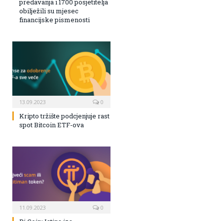
predavanja i 1700 posjetitelja
obilježili su mjesec
financijske pismenosti
13.09.2023
0
Kripto tržište podcjenjuje rast
spot Bitcoin ETF-ova
11.09.2023
0