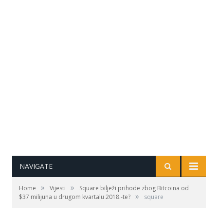
NAVIGATE
»
»
Home
Vijesti
Square bilježi prihode zbog Bitcoina od
»
$37 milijuna u drugom kvartalu 2018.-te?
square