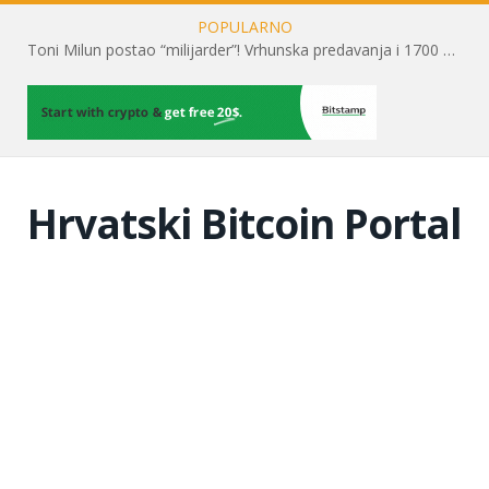
POPULARNO
Toni Milun postao “milijarder”! Vrhunska predavanja i 1700 posjetitelja obilježili su mjesec financijske pismenosti
Hrvatski Bitcoin Portal