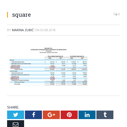
square
0
BY
MARINA ZUBIĆ
ON
03.08.2018
SHARE.
Twitter
Facebook
Google+
Pinterest
LinkedIn
Tumblr
Email